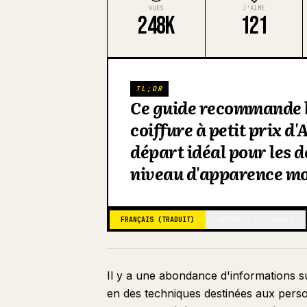
VUES
J'AIME
248K
121
TL;DR
Ce guide recommande l
coiffure à petit prix 
départ idéal pour les 
niveau d'apparence mo
FRANÇAIS (TRADUIT)
JAPONAIS (ORIGINAL)
Il y a une abondance d'informations su
en des techniques destinées aux pers