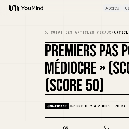
Aperçu
Ca
YouMind
𝕏 SUIVI DES ARTICLES VIRAUX
/
ARTICL
PREMIERS PAS P
MÉDIOCRE » (SC
(SCORE 50)
JAPONAIS
IL Y A 2 MOIS · 30 MAI 
@
KOAKUMAMT