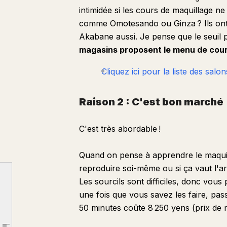
intimidée si les cours de maquillage n
comme Omotesando ou Ginza ? Ils ont 
Akabane aussi. Je pense que le seuil p
magasins proposent le menu de cour
Cliquez ici pour la liste des salon
Raison 2 : C'est bon marché
C'est très abordable !
Avantages et inconvénients des cours de maquillage d'Atelier Haruka
Quand on pense à apprendre le maquill
Raison 1 : Ils sont présents dans tout le pays
reproduire soi-même ou si ça vaut l'a
Raison 2 : C'est bon marché
Les sourcils sont difficiles, donc vo
une fois que vous savez les faire, pa
Raison 3 : Ils proposent aussi des cours de coiffure
50 minutes coûte 8 250 yens (prix de 
Raison 4 : Pas de vente agressive
Inconvénient 1 : Grande variation dans la qualité du personnel