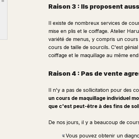
Article outline
Raison 3 : Ils proposent auss
Inconvénient 2 : Le maquillage peut être un peu démodé
Inconvénient 3 : Presque pas de documents
Il existe de nombreux services de cour
Inconvénient 4 : Pas de conseil
mise en plis et le coiffage. Atelier Ha
variété de menus, y compris un cours 
Avis de personnes ayant suivi les cours
cours de taille de sourcils. C'est génia
À qui s'adresse Atelier Haruka
coiffage et le maquillage au même endr
Autres articles que j'ai écrits
Raison 4 : Pas de vente agr
Il n'y a pas de sollicitation pour des
un cours de maquillage individuel m
que c'est peut-être à des fins de soll
De nos jours, il y a beaucoup de cours
« Vous pouvez obtenir un diagno