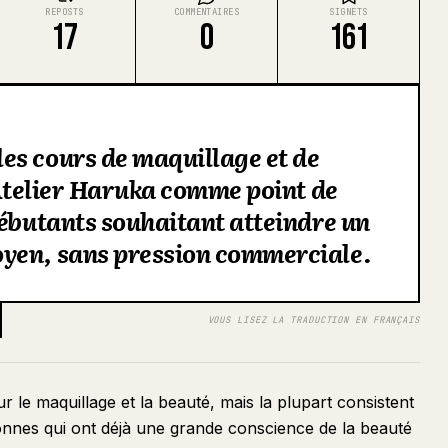
REPOSTS
COMMENTAIRES
SIGNETS
17
0
161
es cours de maquillage et de
d'Atelier Haruka comme point de
débutants souhaitant atteindre un
yen, sans pression commerciale.
VOUS LISEZ LA TRADUCTION EN FRANÇAIS
r le maquillage et la beauté, mais la plupart consistent
onnes qui ont déjà une grande conscience de la beauté