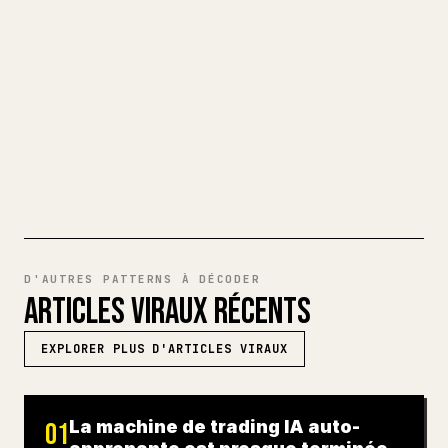
tableaux et blocs de code est pénible.
YouMind transforme un brouillon Markdown
complet en un article 𝕏 impeccable, prêt
à publier.
ESSAYER MARKDOWN VERS 𝕏
D'AUTRES PATTERNS À DÉCODER
ARTICLES VIRAUX RÉCENTS
EXPLORER PLUS D'ARTICLES VIRAUX
La machine de trading IA auto-
01