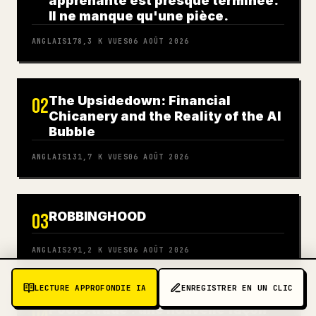
apprenante est presque terminée.
Il ne manque qu'une pièce.
ANGLAIS
178,3 K
VUES
06 AOÛT 2026
The Upsidedown: Financial
02
Chicanery and the Reality of the AI
Bubble
ANGLAIS
131,7 K
VUES
06 AOÛT 2026
ROBBINGHOOD
03
ANGLAIS
291,2 K
VUES
06 AOÛT 2026
LECTURE APPROFONDIE IA
ENREGISTRER EN UN CLIC
Pools.trade : une nouvelle façon
04