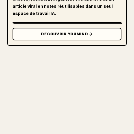
article viral en notes réutilisables dans un seul
espace de travail IA.
DÉCOUVRIR YOUMIND
POUR LES CRÉATEURS
TRANSFORMEZ VOTRE MARKDOWN
EN UN ARTICLE 𝕏 IMPECCABLE
Quand vous publiez vos propres textes
longs, la mise en forme 𝕏 des images,