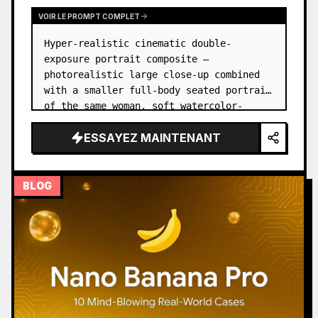
VOIR LE PROMPT COMPLET
Hyper-realistic cinematic double-
exposure portrait composite — 
photorealistic large close-up combined 
with a smaller full-body seated portrait 
of the same woman, soft watercolor-
splash scrapbook background, elegant 
ESSAYEZ MAINTENANT
hand-drawn doodle decorations, zero flat 
AI l…
BLOG