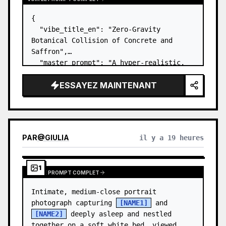
{

  "vibe_title_en": "Zero-Gravity 
Botanical Collision of Concrete and 
Saffron",

  "master_prompt": "A hyper-realistic, 
surreal high-fashion editorial. The 
ESSAYEZ MAINTENANT
Protagonist stands center-frame in a 
colossal, brutalist concrete botanical 
seed vault. They are wearing…
PAR
@
GIULIA
il y a 19 heures
1
VOIR LE PROMPT COMPLET
Intimate, medium-close portrait 
photograph capturing 
[NAME1]
 and 
[NAME2]
 deeply asleep and nestled 
together on a soft white bed, viewed 