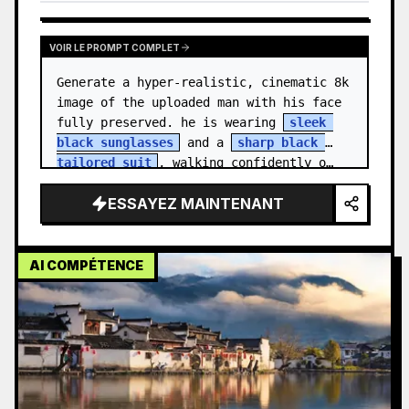
VOIR LE PROMPT COMPLET
Generate a hyper-realistic, cinematic 8k 
image of the uploaded man with his face 
fully preserved. he is wearing 
sleek 
black sunglasses
 and a 
sharp black 
tailored suit
, walking confidently o…
ESSAYEZ MAINTENANT
AI COMPÉTENCE