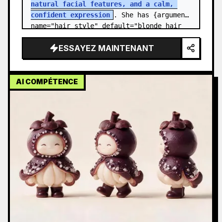
natural facial features, and a calm, 
confident expression
. She has {argument 
name="hair style" default="blonde hair 
styled in a relaxed low ponytai…
ESSAYEZ MAINTENANT
AI COMPÉTENCE