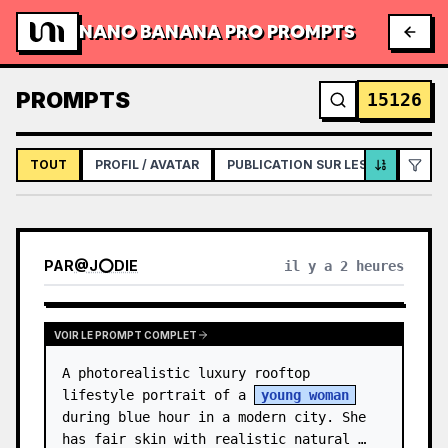
NANO BANANA PRO PROMPTS
PROMPTS
15126
TOUT
PROFIL / AVATAR
PUBLICATION SUR LES RÉSEAUX S
PAR
@
J⭕DIE
il y a 2 heures
VOIR LE PROMPT COMPLET
A photorealistic luxury rooftop 
lifestyle portrait of a 
young woman
during blue hour in a modern city. She 
has fair skin with realistic natural 