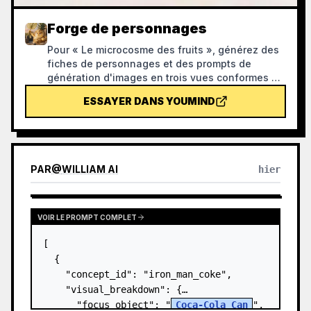
Forge de personnages
Pour « Le microcosme des fruits », générez des
fiches de personnages et des prompts de
génération d'images en trois vues conformes à
toutes les spécifications visuelles du projet, en
ESSAYER DANS YOUMIND
utilisant les personnages finalisés comme
modèle de style principal, puis vérifiez les
images générées à l'aide d'une liste de contrôle.
Cette compétence permet d'éviter de gaspiller
des crédits lors de la génération d'images.
PAR
@
WILLIAM AI
hier
VOIR LE PROMPT COMPLET
[

  {

    "concept_id": "iron_man_coke",

    "visual_breakdown": {

      "focus_object": "
Coca-Cola Can
",
