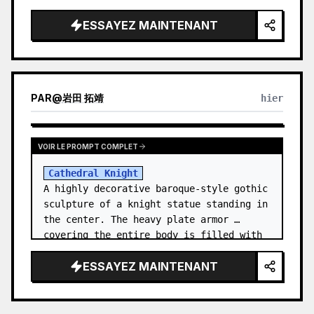
      "character_element": "
Iron Man's 
ESSAYEZ MAINTENANT
Gauntlet
",

      "environment": "{a…
PAR
@
岩田 拓靖
hier
VOIR LE PROMPT COMPLET
Cathedral Knight
A highly decorative baroque-style gothic 
sculpture of a knight statue standing in 
the center. The heavy plate armor 
covering the entire body is filled with 
detailed metal carvings and swirling 
ESSAYEZ MAINTENANT
filigree decor…