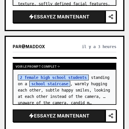
texture, softly defined facial features, 
and shoulder-length {argument name="hai…
ESSAYEZ MAINTENANT
PAR
@
MADDOX
il y a 3 heures
VOIR LE PROMPT COMPLET
2 female high school students
 standing 
on a 
school staircase
, warmly hugging 
each other, subtle happy smiles, looking 
at each other instead of the camera, 
unaware of the camera, candid m…
ESSAYEZ MAINTENANT