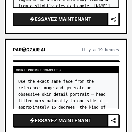
from a slightly elevated angle. [NAME1],
…
ESSAYEZ MAINTENANT
PAR
@
OZAIR AI
il y a 19 heures
VOIR LE PROMPT COMPLET
Use the exact same face from the 
reference image and generate an 
obsessive skin detail portrait — head 
tilted very naturally to one side at 
approximately 15 degrees, the kind of 
involuntary tilt that happens when 
ESSAYEZ MAINTENANT
someone is genuinely listening or lost 
in a qui…