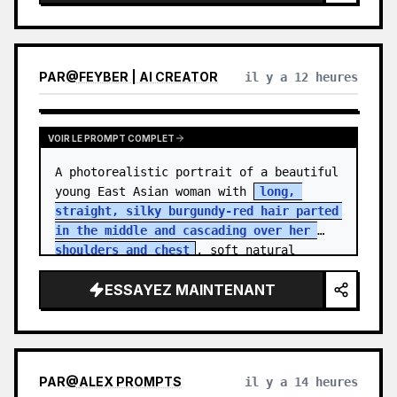
PAR
@
FEYBER | AI CREATOR
il y a 12 heures
VOIR LE PROMPT COMPLET
A photorealistic portrait of a beautiful 
young East Asian woman with 
long, 
straight, silky burgundy-red hair parted 
in the middle and cascading over her 
shoulders and chest
, soft natural 
makeup with subtle rosy blush on h…
ESSAYEZ MAINTENANT
PAR
@
ALEX PROMPTS
il y a 14 heures