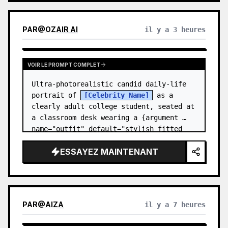
PAR
@
OZAIR AI
il y a 3 heures
VOIR LE PROMPT COMPLET
Ultra-photorealistic candid daily-life 
portrait of 
[Celebrity Name]
 as a 
clearly adult college student, seated at 
a classroom desk wearing a {argument 
name="outfit" default="stylish fitted 
college outfit with a white…
ESSAYEZ MAINTENANT
PAR
@
AIZA
il y a 7 heures