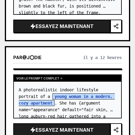
brown and black fur, is positioned 
slightly to the left of the frame, 
facing right. …
ESSAYEZ MAINTENANT
PAR
@
J⭕DIE
il y a 12 heures
VOIR LE PROMPT COMPLET
A photorealistic indoor lifestyle 
portrait of a 
young woman in a modern, 
cozy apartment
. She has {argument 
name="appearance" default="fair skin, 
long auburn-red hair gathered into a 
relaxed low ponytail, with a few loose 
ESSAYEZ MAINTENANT
str…