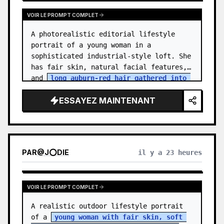
VOIR LE PROMPT COMPLET
A photorealistic editorial lifestyle 
portrait of a young woman in a 
sophisticated industrial-style loft. She 
has fair skin, natural facial features, 
and 
long auburn-red hair gathered into 
a relaxed low ponytail
, with a fe…
ESSAYEZ MAINTENANT
PAR
@
J⭕DIE
il y a 23 heures
VOIR LE PROMPT COMPLET
A realistic outdoor lifestyle portrait 
of a 
young woman with fair skin, soft 