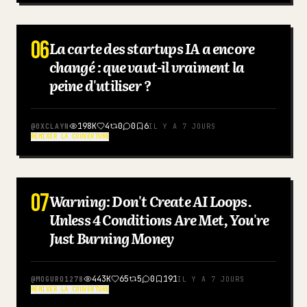
06
La carte des startups IA a encore
ANGLAIS
changé : que vaut-il vraiment la
peine d'utiliser ?
198K
4
0
0
6
@
0XCLAYN
IL Y A 7 JOURS
REMIXER LA COUVERTURE
07
Warning: Don't Create AI Loops.
JAPONAIS
Unless 4 Conditions Are Met, You're
Just Burning Money
443K
65
5
0
191
@
MOGURO1278
IL Y A 7 JOURS
REMIXER LA COUVERTURE