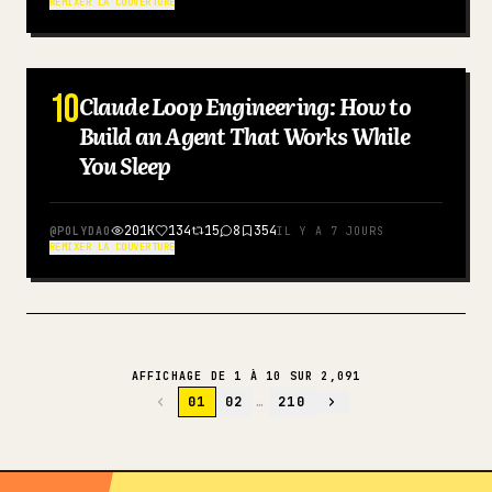
REMIXER LA COUVERTURE
10
Claude Loop Engineering: How to
ANGLAIS
Build an Agent That Works While
You Sleep
201K
134
15
8
354
@
POLYDAO
IL Y A 7 JOURS
REMIXER LA COUVERTURE
AFFICHAGE DE 1 À 10 SUR 2,091
01
02
…
210