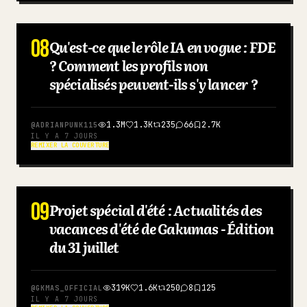
08
Qu'est-ce que le rôle IA en vogue : FDE
CHINOIS
? Comment les profils non
spécialisés peuvent-ils s'y lancer ?
1.3M
1.3K
235
66
2.7K
@
ADRIANPUNK115
IL Y A 7 JOURS
REMIXER LA COUVERTURE
09
Projet spécial d'été : Actualités des
JAPONAIS
vacances d'été de Gakumas - Édition
du 31 juillet
319K
1.6K
250
8
125
@
GKMAS_OFFICIAL
IL Y A 7 JOURS