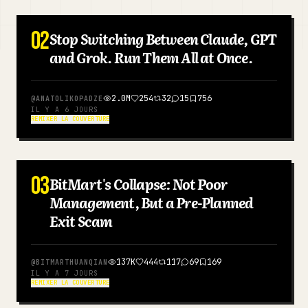
Blog
02
Stop Switching Between Claude, GPT
ANGLAIS
and Grok. Run Them All at Once.
Mises à jour
2.0M
254
32
15
756
@
ANATOLIKOPADZE
IL Y A 6 JOURS
REMIXER LA COUVERTURE
03
BitMart's Collapse: Not Poor
CHINOIS
Management, But a Pre-Planned
Exit Scam
137K
444
117
69
169
@
BITMARTHUANQIAN
IL Y A 7 JOURS
REMIXER LA COUVERTURE