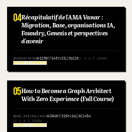
04
Récapitulatif de l'AMA Vanar :
ANGLAIS
Migration, Base, organisations IA,
Foundry, Genesis et perspectives
d'avenir
123K
143
13
36
0
@
VANARCHAIN
IL Y A 7 JOURS
REMIXER LA COUVERTURE
05
How to Become a Graph Architect
ANGLAIS
With Zero Experience (Full Course)
204K
120
14
8
454
@
ENG_KHAIRALLAH1
IL Y A 7 JOURS
REMIXER LA COUVERTURE