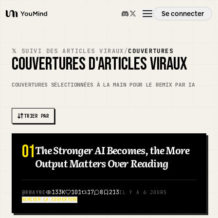
Se connecter
YouMind
Aperçu
𝕏 SUIVI DES ARTICLES VIRAUX
/
COUVERTURES
COUVERTURES D'ARTICLES VIRAUX
Cas d'usage
COUVERTURES SÉLECTIONNÉES À LA MAIN POUR LE REMIX PAR IA
Compétences
TRIER PAR
Invites
01
The Stronger AI Becomes, the More
CHINOIS
Output Matters Over Reading
Tarifs
133K
101
17
8
213
@
RWAYNE
IL Y A 6 JOURS
Télécharger
REMIXER LA COUVERTURE