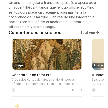
Un prisme triangulaire translucide peut être ajouté pour 
un accent élégant, tandis que le logo officiel YouMind 
est toujours placé discrètement pour maintenir la 
cohérence de la marque. Il en résulte une infographie 
professionnelle, aérée et moderne qui communique 
efficacement votre message.
Compétences associées
Tout voir
Image
Image
Générateur de tarot Pro
Illustrat
Créez des cartes de tarot au style vintage et
Saisissez n
décoratif, directement utilisables comme fond
illustration
d'écran de téléphone. Dites-lui le thème que
métaphoriq
0
1k
S
黄
vous préférez (comme la mythologie nordique,
au titre : t
une série animée ou un jeu IP) ou quelles cartes
granuleuse
vous voulez tirer, et il générera des cartes de
brumeux, d
tarot au style cohérent et aux significations
une seule 