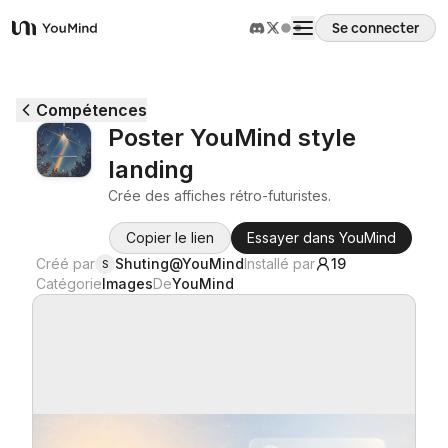
Se connecter
YouMind
Aperçu
Compétences
Poster YouMind style
Cas d'usage
landing
Crée des affiches rétro-futuristes.
Compétences
Copier le lien
Essayer dans YouMind
Créé par
Shuting@YouMind
Installé par
19
S
Invites
Catégorie
Images
De
YouMind
Tarifs
Télécharger