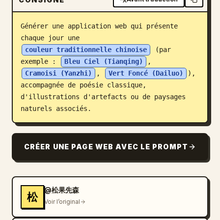
Blog
Générer une application web qui présente 
chaque jour une 
Mises à jour
couleur traditionnelle chinoise
 (par 
exemple : 
Bleu Ciel (Tianqing)
, 
Cramoisi (Yanzhi)
, 
Vert Foncé (Dailuo)
), 
accompagnée de poésie classique, 
d'illustrations d'artefacts ou de paysages 
naturels associés.
CRÉER UNE PAGE WEB AVEC LE PROMPT
@松果先森
松
Voir l’original