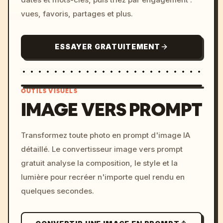
vues, favoris, partages et plus.
ESSAYER GRATUITEMENT
OUTILS VISUELS
IMAGE VERS PROMPT
/imagine prompt: cinemati
Transformez toute photo en prompt d'image IA
c, cyberpunk sunset, neon
détaillé. Le convertisseur image vers prompt
colors, 8k --v 6.0
gratuit analyse la composition, le style et la
lumière pour recréer n'importe quel rendu en
quelques secondes.