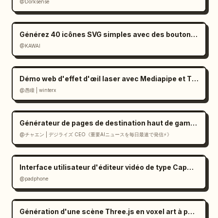
@Dorksense
Générez 40 icônes SVG simples avec des boutons de téléchargement
@KAWAI
Démo web d'effet d'œil laser avec Mediapipe et Three.js
@愚瞳 | winterx
Générateur de pages de destination haut de gamme de style suisse en React
@チャエン | デジライズ CEO《重要AIニュースを毎日最速で発信⚡️》
Interface utilisateur d'éditeur vidéo de type CapCut dans Gemini
@padphone
Génération d'une scène Three.js en voxel art à partir d'une image (prompt)