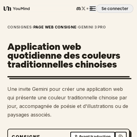
Se connecter
YouMind
Aperçu
CONSIGNES
›
PAGE WEB CONSIGNE
›
GEMINI 3 PRO
Application web
Cas d'usage
quotidienne des couleurs
traditionnelles chinoises
Compétences
Invites
Une invite Gemini pour créer une application web
qui présente une couleur traditionnelle chinoise par
Tarifs
jour, accompagnée de poésie et d'illustrations ou de
paysages associés.
Télécharger
CONSIGNE
Avant traduction