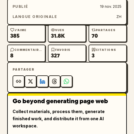
PUBLIÉ
19 nov. 2025
LANGUE ORIGINALE
ZH
J’AIME
VUES
PARTAGES
385
31.8K
70
COMMENTAIRES
FAVORIS
CITATIONS
8
327
3
PARTAGER
Go beyond generating page web
Collect materials, process them, generate
finished work, and distribute it from one AI
workspace.