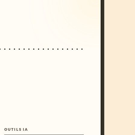
unset, neon colors, 8k --v 6.0
OUTILS IA