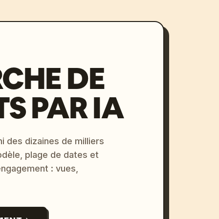
CHE DE
S PAR IA
i des dizaines de milliers
odèle, plage de dates et
 engagement : vues,