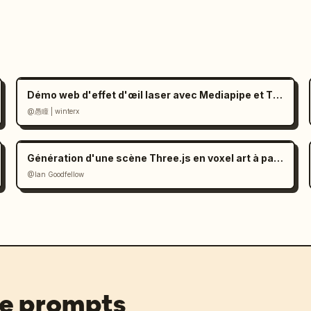
Démo web d'effet d'œil laser avec Mediapipe et Three.js
@愚瞳 | winterx
Génération d'une scène Three.js en voxel art à partir d'une image (prompt)
@Ian Goodfellow
de prompts