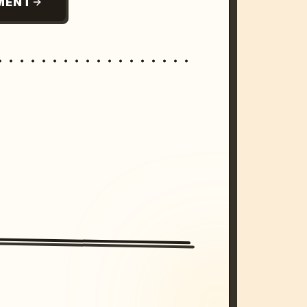
MENT
/imagine prompt: cinematic, cyberpunk s