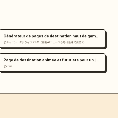
Générateur de pages de destination haut de gamme de style suisse en React
@チャエン | デジライズ CEO《重要AIニュースを毎日最速で発信⚡️》
Page de destination animée et futuriste pour un jeu d'IA
@elvis