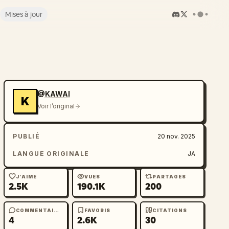
Mises à jour
@KAWAI
K
Voir l’original
PUBLIÉ
20 nov. 2025
LANGUE ORIGINALE
JA
J’AIME
VUES
PARTAGES
2.5K
190.1K
200
COMMENTAIRES
FAVORIS
CITATIONS
4
2.6K
30