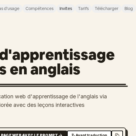
s d'usage
Compétences
Invites
Tarifs
Télécharger
Blog
 d'apprentissage
s en anglais
cation web d'apprentissage de l'anglais via
liorée avec des leçons interactives
 PAGE WEB AVEC LE PROMPT
Avant traduction