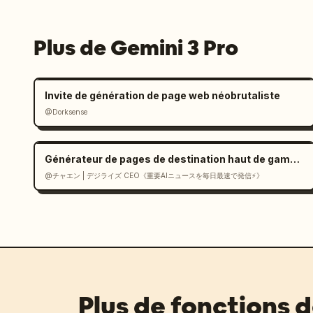
Plus de Gemini 3 Pro
Invite de génération de page web néobrutaliste
@Dorksense
Générateur de pages de destination haut de gamme de style suisse en React
@チャエン | デジライズ CEO《重要AIニュースを毎日最速で発信⚡️》
Plus de fonctions 