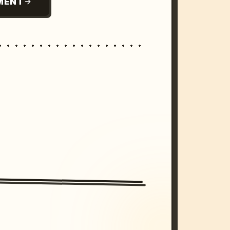
MENT
/imagine prompt: cinematic, cyberpunk s