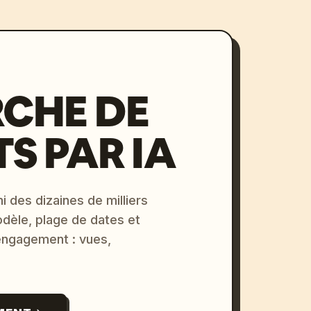
CHE DE
S PAR IA
i des dizaines de milliers
odèle, plage de dates et
 engagement : vues,