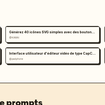
Générez 40 icônes SVG simples avec des boutons de téléchargement
@KAWAI
Interface utilisateur d'éditeur vidéo de type CapCut dans Gemini
@padphone
de prompts