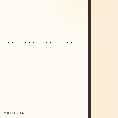
unset, neon colors, 8k --v 6.0
OUTILS IA