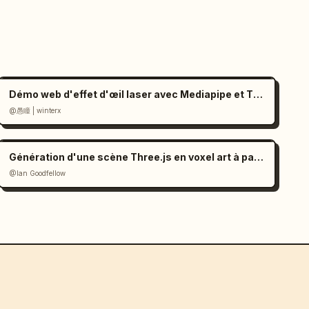
Démo web d'effet d'œil laser avec Mediapipe et Three.js
@愚瞳 | winterx
Génération d'une scène Three.js en voxel art à partir d'une image (prompt)
@Ian Goodfellow