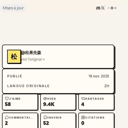
Mises à jour
@松果先森
松
Voir l’original
PUBLIÉ
19 nov. 2025
LANGUE ORIGINALE
ZH
J’AIME
VUES
PARTAGES
58
9.4K
4
COMMENTAIRES
FAVORIS
CITATIONS
2
52
0