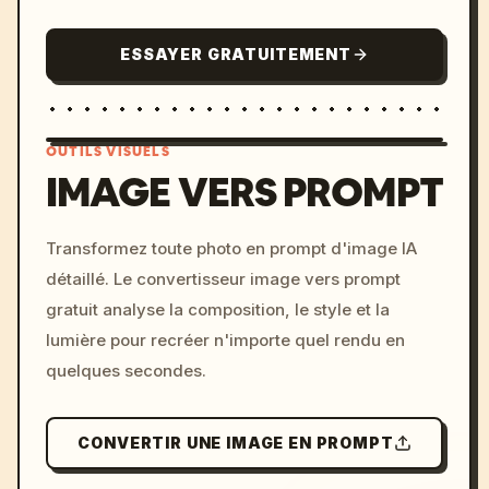
ESSAYER GRATUITEMENT
OUTILS VISUELS
IMAGE VERS PROMPT
/imagine prompt: cinemati
Transformez toute photo en prompt d'image IA
c, cyberpunk sunset, neon
détaillé. Le convertisseur image vers prompt
colors, 8k --v 6.0
gratuit analyse la composition, le style et la
lumière pour recréer n'importe quel rendu en
quelques secondes.
CONVERTIR UNE IMAGE EN PROMPT