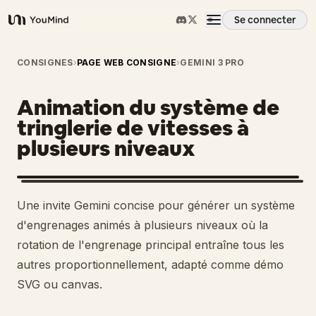
Se connecter
YouMind
Aperçu
CONSIGNES
›
PAGE WEB CONSIGNE
›
GEMINI 3 PRO
Animation du système de
Cas d'usage
tringlerie de vitesses à
plusieurs niveaux
Compétences
Invites
Une invite Gemini concise pour générer un système
d'engrenages animés à plusieurs niveaux où la
Tarifs
rotation de l'engrenage principal entraîne tous les
autres proportionnellement, adapté comme démo
SVG ou canvas.
Télécharger