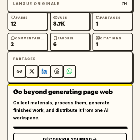
LANGUE ORIGINALE
ZH
J’AIME
VUES
PARTAGES
12
8.7K
1
COMMENTAIRES
FAVORIS
CITATIONS
2
6
1
PARTAGER
Go beyond generating page web
Collect materials, process them, generate
finished work, and distribute it from one AI
workspace.
DÉCOUVRIR YOUMIND