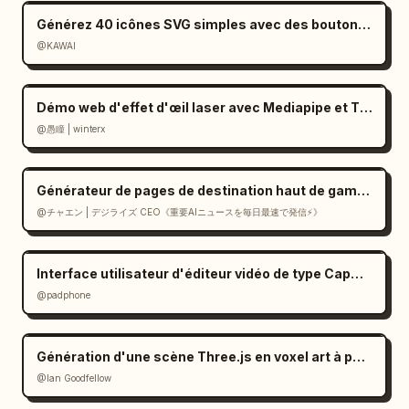
Générez 40 icônes SVG simples avec des boutons de téléchargement
@KAWAI
Démo web d'effet d'œil laser avec Mediapipe et Three.js
@愚瞳 | winterx
Générateur de pages de destination haut de gamme de style suisse en React
@チャエン | デジライズ CEO《重要AIニュースを毎日最速で発信⚡️》
Interface utilisateur d'éditeur vidéo de type CapCut dans Gemini
@padphone
Génération d'une scène Three.js en voxel art à partir d'une image (prompt)
@Ian Goodfellow