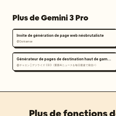
Plus de Gemini 3 Pro
Invite de génération de page web néobrutaliste
@Dorksense
Générateur de pages de destination haut de gamme de style suisse en React
@チャエン | デジライズ CEO《重要AIニュースを毎日最速で発信⚡️》
Plus de fonctions 