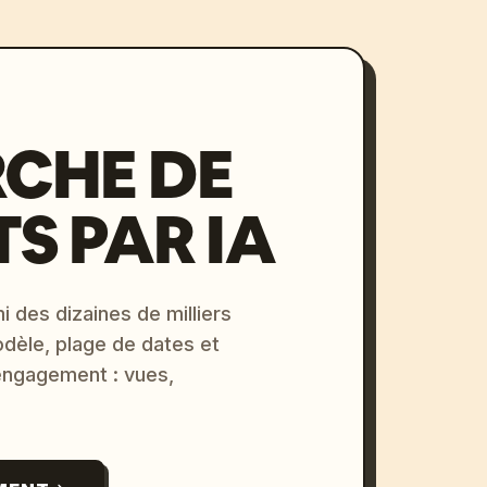
CHE DE
S PAR IA
i des dizaines de milliers
odèle, plage de dates et
 engagement : vues,