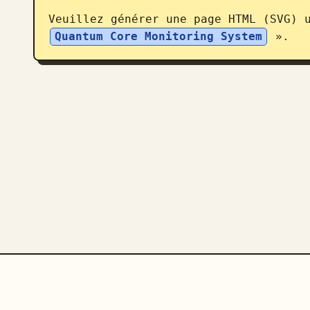
Veuillez générer une page HTML (SVG) 
Quantum Core Monitoring System
 ».