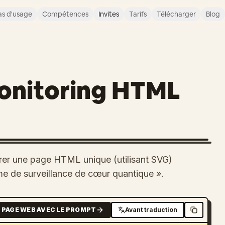
s d'usage
Compétences
Invites
Tarifs
Télécharger
Blog
onitoring HTML
rer une page HTML unique (utilisant SVG)
ème de surveillance de cœur quantique ».
 PAGE WEB AVEC LE PROMPT
Avant traduction