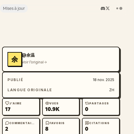
Mises à jour
@余温
余
Voir l’original
PUBLIÉ
18 nov. 2025
LANGUE ORIGINALE
ZH
J’AIME
VUES
PARTAGES
17
10.9K
0
COMMENTAIRES
FAVORIS
CITATIONS
2
8
0