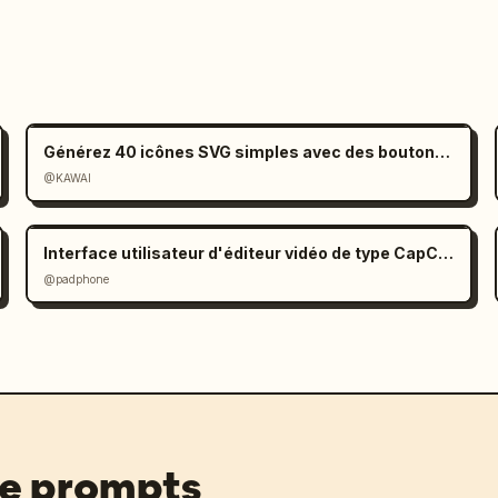
Générez 40 icônes SVG simples avec des boutons de téléchargement
@KAWAI
Interface utilisateur d'éditeur vidéo de type CapCut dans Gemini
@padphone
de prompts