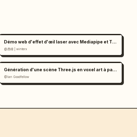
Démo web d'effet d'œil laser avec Mediapipe et Three.js
@愚瞳 | winterx
Génération d'une scène Three.js en voxel art à partir d'une image (prompt)
@Ian Goodfellow