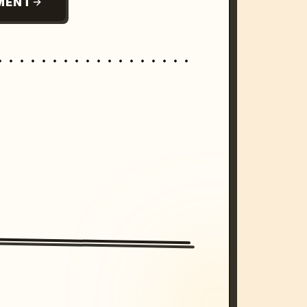
MENT
/imagine prompt: cinematic, cyberpunk s