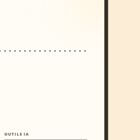
unset, neon colors, 8k --v 6.0
OUTILS IA