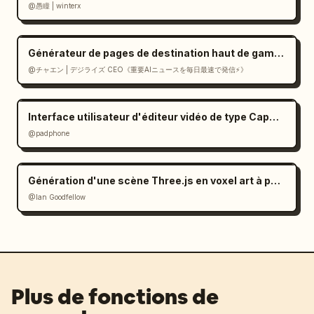
@愚瞳 | winterx
Générateur de pages de destination haut de gamme de style suisse en React
@チャエン | デジライズ CEO《重要AIニュースを毎日最速で発信⚡️》
Interface utilisateur d'éditeur vidéo de type CapCut dans Gemini
@padphone
Génération d'une scène Three.js en voxel art à partir d'une image (prompt)
@Ian Goodfellow
Plus de fonctions de