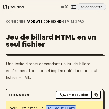
Se connecter
YouMind
Aperçu
CONSIGNES
›
PAGE WEB CONSIGNE
›
GEMINI 3 PRO
Jeu de billard HTML en un
Cas d'usage
seul fichier
Compétences
Une invite directe demandant un jeu de billard
Invites
entièrement fonctionnel implémenté dans un seul
fichier HTML.
Tarifs
CONSIGNE
Avant traduction
Télécharger
Veuillez créer un 
jeu de billard