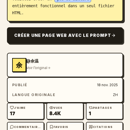
entièrement fonctionnel dans un seul fichier 
Blog
HTML.
Mises à jour
CRÉER UNE PAGE WEB AVEC LE PROMPT
@余温
余
Voir l’original
PUBLIÉ
18 nov. 2025
LANGUE ORIGINALE
ZH
J’AIME
VUES
PARTAGES
17
8.4K
1
COMMENTAIRES
FAVORIS
CITATIONS