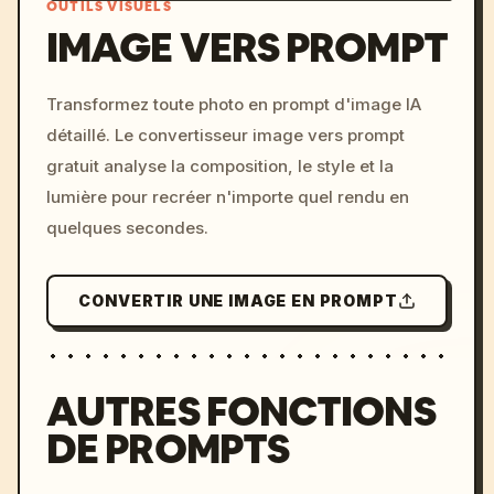
OUTILS VISUELS
IMAGE VERS PROMPT
/imagine prompt: cinemati
Transformez toute photo en prompt d'image IA
c, cyberpunk sunset, neon
détaillé. Le convertisseur image vers prompt
colors, 8k --v 6.0
gratuit analyse la composition, le style et la
lumière pour recréer n'importe quel rendu en
quelques secondes.
CONVERTIR UNE IMAGE EN PROMPT
AUTRES FONCTIONS
DE PROMPTS