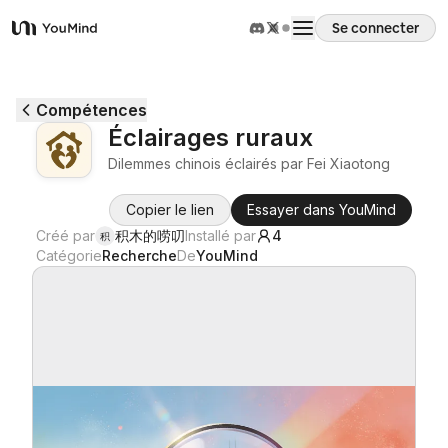
Se connecter
YouMind
Aperçu
Compétences
Éclairages ruraux
Cas d'usage
Dilemmes chinois éclairés par Fei Xiaotong
Copier le lien
Essayer dans YouMind
Compétences
Créé par
积木的唠叨
Installé par
4
积
Catégorie
Recherche
De
YouMind
Invites
Tarifs
Télécharger