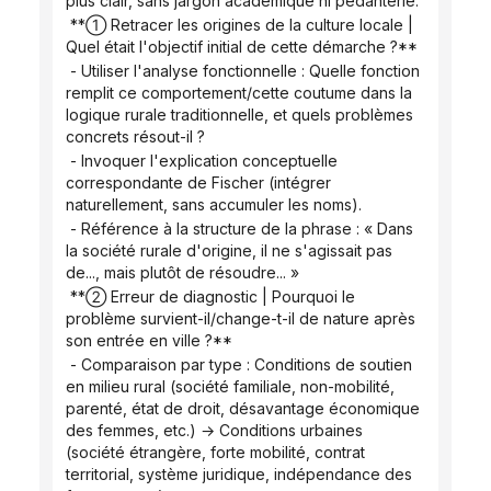
plus clair, sans jargon académique ni pédanterie.
 **① Retracer les origines de la culture locale | 
Quel était l'objectif initial de cette démarche ?**
 - Utiliser l'analyse fonctionnelle : Quelle fonction 
remplit ce comportement/cette coutume dans la 
logique rurale traditionnelle, et quels problèmes 
concrets résout-il ?
 - Invoquer l'explication conceptuelle 
correspondante de Fischer (intégrer 
naturellement, sans accumuler les noms).
 - Référence à la structure de la phrase : « Dans 
la société rurale d'origine, il ne s'agissait pas 
de..., mais plutôt de résoudre... »
 **② Erreur de diagnostic | Pourquoi le 
problème survient-il/change-t-il de nature après 
son entrée en ville ?**
 - Comparaison par type : Conditions de soutien 
en milieu rural (société familiale, non-mobilité, 
parenté, état de droit, désavantage économique 
des femmes, etc.) → Conditions urbaines 
(société étrangère, forte mobilité, contrat 
territorial, système juridique, indépendance des 