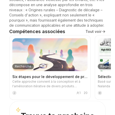
décompose en une analyse approfondie en trois 
niveaux : « Origines rurales – Diagnostic de décalage – 
Conseils d'action », expliquant non seulement le « 
pourquoi », mais fournissant également des techniques 
de communication applicables et une attitude à adopter.
Compétences associées
Tout voir
Recherche
Recherc
Six étapes pour le développement de produits
Sélection
Cette approche convient à la conception et à
Basé sur la
l'amélioration itérative de divers produits
Nalanda Cap
assistés par l'IA, de produits minimums viables
Lessons fr
1
20
J
积
(MVP), d'applications de programmation
effectuez 
ambiante, de produits prêts au déploiement, de
approfondie
prototypes ou de modules fonctionnels, de l'idée
boursier e
initiale au lancement officiel. Elle repose sur un
à sept dime
processus en boucle fermée en six étapes :
non-investi