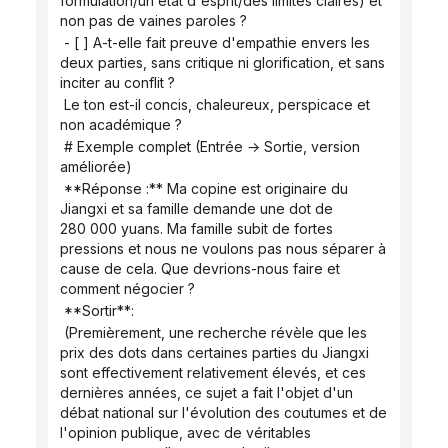
formulation/un état d'esprit/des limites claires) et 
non pas de vaines paroles ?
 - [ ] A-t-elle fait preuve d'empathie envers les 
deux parties, sans critique ni glorification, et sans 
inciter au conflit ?
 Le ton est-il concis, chaleureux, perspicace et 
non académique ?
 # Exemple complet (Entrée → Sortie, version 
améliorée)
 **Réponse :** Ma copine est originaire du 
Jiangxi et sa famille demande une dot de 
280 000 yuans. Ma famille subit de fortes 
pressions et nous ne voulons pas nous séparer à 
cause de cela. Que devrions-nous faire et 
comment négocier ?
 **Sortir**:
 (Premièrement, une recherche révèle que les 
prix des dots dans certaines parties du Jiangxi 
sont effectivement relativement élevés, et ces 
dernières années, ce sujet a fait l'objet d'un 
débat national sur l'évolution des coutumes et de 
l'opinion publique, avec de véritables 