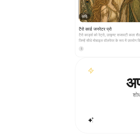
छवि
टैरो कार्ड जनरेटर प्रो
टैरो कार्ड्स को रेट्रो, उत्कृष्ट सजावटी कला शैली
जिन्हें सीधे मोबाइल वॉलपेपर के रूप में उपयोग 
सकता है। अपने पसंदीदा विषय (जैसे नॉर्स पौर
S
कोई एनीमे/गेम IP) या जिन कार्ड्स को निकालना 
बताएं, और यह सुसंगत शैली और सुंदर अर्थ वाले ट
चित्र तैयार करेगा। पूरे 78 कार्ड्स का सेट, ए
कुछ चुनिंदा कार्ड्स समर्थित हैं, चित्र बारीक और
बिना किसी खुरदरे AI प्लास्टिक प्रभाव के।
अप
शेड्यूल किए गए कार्यों के साथ मिलकर हर सुबह
रूप से कार्ड निकालने और व्याख्या प्राप्त कर सक
(आपको शेड्यूल किए गए कार्य को स्वयं कॉन्फ़
शोध
होगा)।