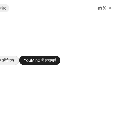
पडेट
 कॉपी करें
YouMind में आज़माएं