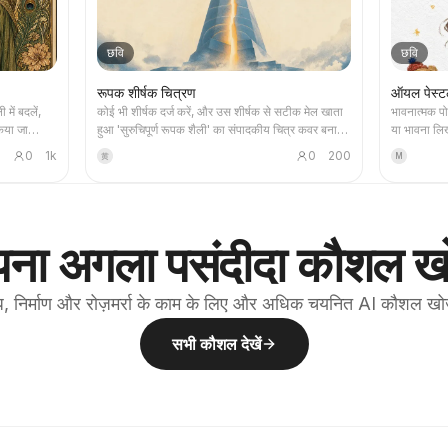
छवि
छवि
रूपक शीर्षक चित्रण
ऑयल पेस्ट
 में बदलें,
कोई भी शीर्षक दर्ज करें, और उस शीर्षक से सटीक मेल खाता
भावनात्मक पो
किया जा
हुआ 'सुरुचिपूर्ण रूपक शैली' का संपादकीय चित्र कवर बनाएं:
या भावना लि
ाणिक कथा,
दानेदार स्प्रे बनावट, धुंधला नीला + ऑफ-व्हाइट + गर्म रंगों
चित्र पाएं, ज
0
1k
0
200
黄
M
चाहते हैं,
की झलक वाला संयमित पैलेट, एकल दृश्य रूपक, प्रचुर खाली
चीज़ें और हस्
ैरो कार्ड
स्थान, 16:9 बैनर। समाचार, पॉडकास्ट, लेख,
योग्य।
क समूह, या
Newsletter के कवर चित्र के लिए उपयुक्त।
 आकर्षक हैं,
 YouMind
ना अगला पसंदीदा कौशल खो
 स्वचालित
ते हैं
िगर करना
, निर्माण और रोज़मर्रा के काम के लिए और अधिक चयनित AI कौशल खो
सभी कौशल देखें