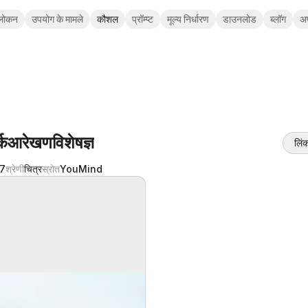
लोकन
उपयोग के मामले
कौशल
प्रॉम्प्ट
मूल्य निर्धारण
डाउनलोड
ब्लॉग
अ
र्कआरेखणविशेषज्ञ
लिंक
7
श्रेणी
चित्र
स्रोत
YouMind