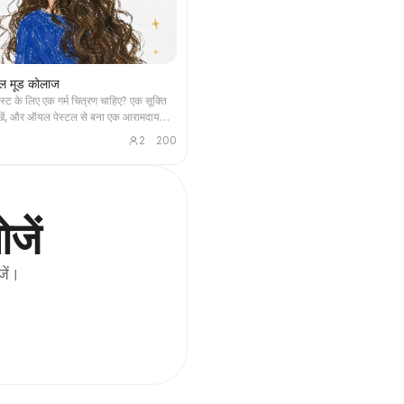
ल मूड कोलाज
स्ट के लिए एक गर्म चित्रण चाहिए? एक सूक्ति
खें, और ऑयल पेस्टल से बना एक आरामदायक
िसमें हाथ से बना किरदार, बिखरी रोज़मर्रा की
2
200
तलिखित सूक्ति हो - हर पोस्ट में इस्तेमाल
जें
जें।