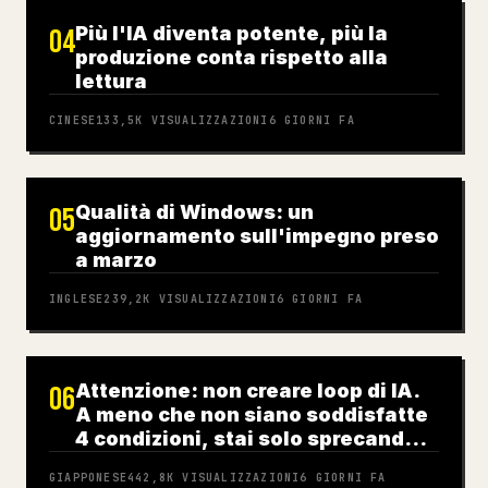
Più l'IA diventa potente, più la
04
produzione conta rispetto alla
lettura
CINESE
133,5K
VISUALIZZAZIONI
6 GIORNI FA
Qualità di Windows: un
05
aggiornamento sull'impegno preso
a marzo
INGLESE
239,2K
VISUALIZZAZIONI
6 GIORNI FA
Attenzione: non creare loop di IA.
06
A meno che non siano soddisfatte
4 condizioni, stai solo sprecando
denaro
GIAPPONESE
442,8K
VISUALIZZAZIONI
6 GIORNI FA