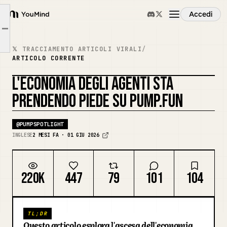
Accedi
Clawpump - @clawpumptech
YouMind
Article outline
Pod the Squire - @squire_bot
Panoramica
𝕏 TRACCIAMENTO ARTICOLI VIRALI
/
Clude - @cludeproject
ARTICOLO CORRENTE
Casi d'uso
L'ECONOMIA DEGLI AGENTI STA
PRENDENDO PIEDE SU PUMP.FUN
Abilità
@
PUMPSPOTLIGHT
INGLESE
2 MESI FA · 01 GIU 2026
Prompt
220K
447
79
101
104
Prezzi
Scarica
TL;DR
Questo articolo esplora l'ascesa dell'economia