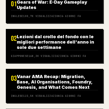
Gears of War: E-Day Gameplay
01
Updates
INGLESE
100,7K
VISUALIZZAZIONI
6 GIORNI FA
Lezioni dal crollo del fondo con le
02
migliori performance dell'anno in
sole due settimane
GIAPPONESE
168,3K
VISUALIZZAZIONI
6 GIORNI FA
Vanar AMA Recap: Migration,
03
Base, AI Organisations, Foundry,
Genesis, and What Comes Next
INGLESE
123,5K
VISUALIZZAZIONI
6 GIORNI FA