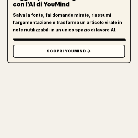
con l’AI di YouMind
Salva la fonte, fai domande mirate, riassumi
l’argomentazione e trasforma un articolo virale in
note riutilizzabili in un unico spazio di lavoro AI.
SCOPRI YOUMIND
PER I CREATOR
TRASFORMA IL TUO MARKDOWN IN
UN ARTICOLO 𝕏 PULITO