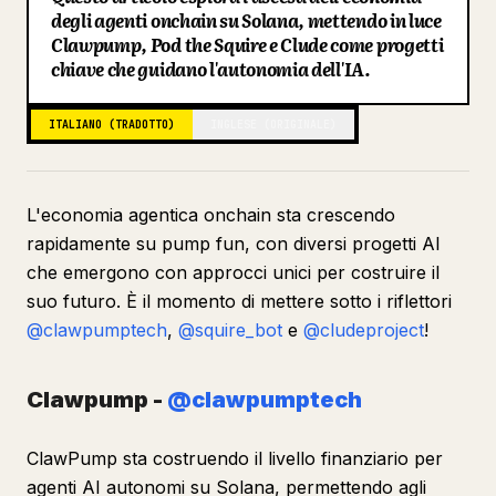
degli agenti onchain su Solana, mettendo in luce
Blog
Clawpump, Pod the Squire e Clude come progetti
chiave che guidano l'autonomia dell'IA.
Aggiornamenti
ITALIANO (TRADOTTO)
INGLESE (ORIGINALE)
L'economia agentica onchain sta crescendo
rapidamente su pump fun, con diversi progetti AI
che emergono con approcci unici per costruire il
suo futuro. È il momento di mettere sotto i riflettori
@clawpumptech
,
@squire_bot
e
@cludeproject
!
Clawpump -
@clawpumptech
ClawPump sta costruendo il livello finanziario per
agenti AI autonomi su Solana, permettendo agli