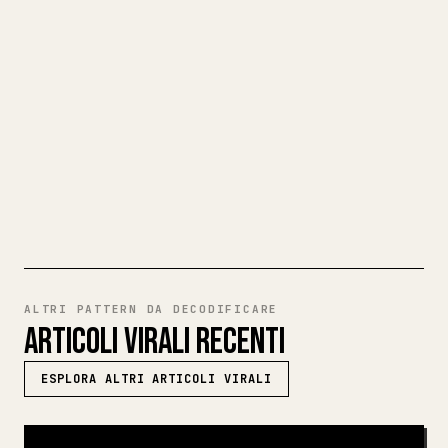
Quando pubblichi i tuoi testi lunghi,
formattare immagini, tabelle e blocchi di
codice per 𝕏 è una seccatura. YouMind
trasforma un'intera bozza Markdown in un
articolo 𝕏 pulito e pronto da pubblicare.
PROVA MARKDOWN VERSO 𝕏
ALTRI PATTERN DA DECODIFICARE
ARTICOLI VIRALI RECENTI
ESPLORA ALTRI ARTICOLI VIRALI