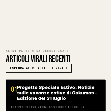
articolo 𝕏 pulito e pronto da pubblicare.
PROVA MARKDOWN VERSO 𝕏
ALTRI PATTERN DA DECODIFICARE
ARTICOLI VIRALI RECENTI
ESPLORA ALTRI ARTICOLI VIRALI
Progetto Speciale Estivo: Notizie
01
sulle vacanze estive di Gakumas -
Edizione del 31 luglio
GIAPPONESE
319K
VISUALIZZAZIONI
6 GIORNI FA