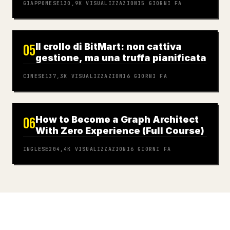
GIAPPONESE
130,9K
VISUALIZZAZIONI
5 GIORNI FA
Il crollo di BitMart: non cattiva
05
gestione, ma una truffa pianificata
CINESE
137,3K
VISUALIZZAZIONI
6 GIORNI FA
How to Become a Graph Architect
06
With Zero Experience (Full Course)
INGLESE
204,4K
VISUALIZZAZIONI
6 GIORNI FA