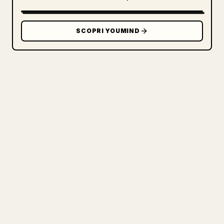
SCOPRI YOUMIND
PER I CREATOR
TRASFORMA IL TUO MARKDOWN IN
UN ARTICOLO 𝕏 PULITO
Quando pubblichi i tuoi testi lunghi,
formattare immagini, tabelle e blocchi di
codice per 𝕏 è una seccatura. YouMind
trasforma un'intera bozza Markdown in un