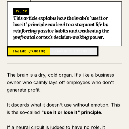
Blog
TL;DR
This article explains how the brain's 'use it or
lose it' principle can lead to a stagnant life by
Aggiornamenti
reinforcing passive habits and weakening the
prefrontal cortex's decision-making power.
ITALIANO (TRADOTTO)
GIAPPONESE (ORIGINALE)
The brain is a dry, cold organ. It's like a business
owner who calmly lays off employees who don't
generate profit.
It discards what it doesn't use without emotion. This
is the so-called
"use it or lose it" principle
.
If a neural circuit is judged to have no role, it