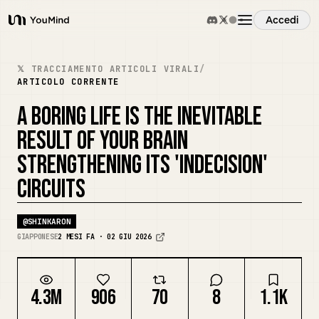
Accedi
YouMind
Panoramica
𝕏 TRACCIAMENTO ARTICOLI VIRALI
/
ARTICOLO CORRENTE
Casi d'uso
A BORING LIFE IS THE INEVITABLE
RESULT OF YOUR BRAIN
Abilità
STRENGTHENING ITS 'INDECISION'
CIRCUITS
Prompt
@
SHINKARON
GIAPPONESE
2 MESI FA · 02 GIU 2026
Prezzi
4.3M
906
70
8
1.1K
Scarica