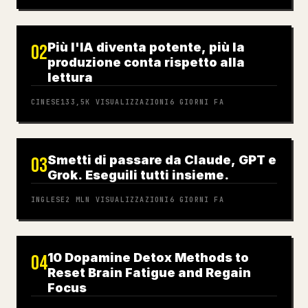
Più l'IA diventa potente, più la
02
produzione conta rispetto alla
lettura
CINESE
133,5K
VISUALIZZAZIONI
6 GIORNI FA
Smetti di passare da Claude, GPT e
03
Grok. Eseguili tutti insieme.
INGLESE
2 MLN
VISUALIZZAZIONI
6 GIORNI FA
10 Dopamine Detox Methods to
04
Reset Brain Fatigue and Regain
Focus