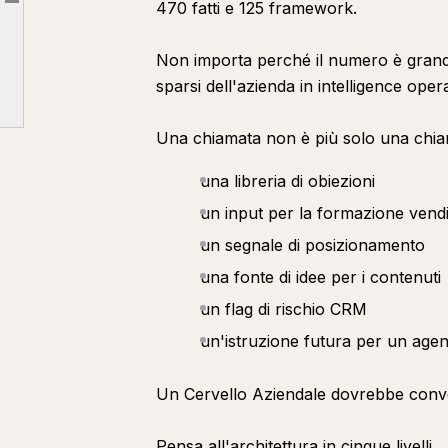
470 fatti e 125 framework.
Article outline
Livello 3: verità di fonte
Non importa perché il numero è grande
Livello 4: permessi
sparsi dell'azienda in intelligence operat
Livello 5: cicli di feedback
Una chiamata non è più solo una chia
una libreria di obiezioni
un input per la formazione vendi
un segnale di posizionamento
una fonte di idee per i contenuti
un flag di rischio CRM
un'istruzione futura per un agen
Un Cervello Aziendale dovrebbe conve
Pensa all'architettura in cinque livelli.