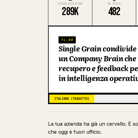
VISUALIZZAZIONI
MI PIACE
289K
482
TL;DR
Single Grain condivide l
un Company Brain che ut
recupero e feedback p
in intelligenza operati
ITALIANO (TRADOTTO)
INGLESE (ORIGINALE)
La tua azienda ha già un cervello. È 
che oggi è fuori ufficio.