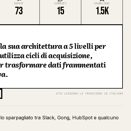
REPOST
COMMENTI
SEGNALIBRI
73
15
1.5K
a sua architettura a 5 livelli per
ilizza cicli di acquisizione,
er trasformare dati frammentati
va.
STAI LEGGENDO LA TRADUZIONE IN ITALIANO
solo sparpagliato tra Slack, Gong, HubSpot e qualcuno