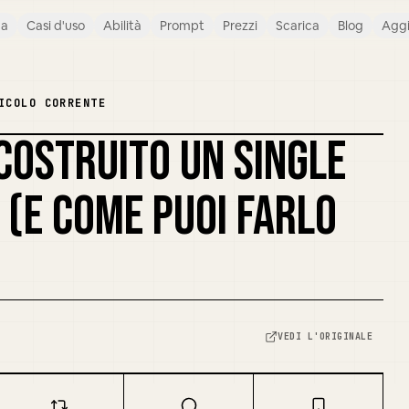
ca
Casi d'uso
Abilità
Prompt
Prezzi
Scarica
Blog
Agg
ICOLO CORRENTE
COSTRUITO UN SINGLE
REMIXA LA COPERTINA
(E COME PUOI FARLO
VEDI L'ORIGINALE