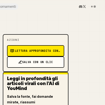
iornamenti
AZIONI
LETTURA APPROFONDITA CON AI
SALVA CON UN CLIC
Leggi in profondità gli
articoli virali con l’AI di
YouMind
Salva la fonte, fai domande
mirate, riassumi