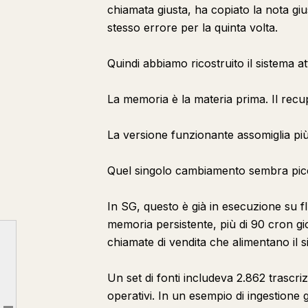
chiamata giusta, ha copiato la nota gius
stesso errore per la quinta volta.
Quindi abbiamo ricostruito il sistema a
La memoria è la materia prima. Il recupe
La versione funzionante assomiglia più
Quel singolo cambiamento sembra picco
In SG, questo è già in esecuzione su fl
memoria persistente, più di 90 cron giorn
chiamate di vendita che alimentano il s
Ecco il sistema a 5 livelli che abbiamo usato per risolvere il problema:
Un set di fonti includeva 2.862 trascr
Livello 1: cattura
operativi. In un esempio di ingestione 
Livello 2: recupero