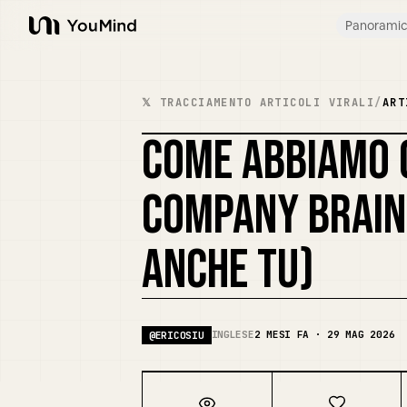
Panorami
YouMind
𝕏 TRACCIAMENTO ARTICOLI VIRALI
/
ART
COME ABBIAMO 
COMPANY BRAIN 
ANCHE TU)
INGLESE
2 MESI FA · 29 MAG 2026
@
ERICOSIU