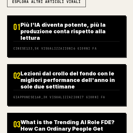
ESPLORA ALTRI ARTICOLI VIRALI
Più l'IA diventa potente, più la
01
produzione conta rispetto alla
lettura
CINESE
133,5K
VISUALIZZAZIONI
6 GIORNI FA
Lezioni dal crollo del fondo con le
02
migliori performance dell'anno in
sole due settimane
GIAPPONESE
168,3K
VISUALIZZAZIONI
7 GIORNI FA
What is the Trending AI Role FDE?
03
How Can Ordinary People Get