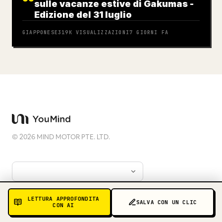
sulle vacanze estive di Gakumas -
Edizione del 31 luglio
GIAPPONESE
319K
VISUALIZZAZIONI
7 GIORNI FA
©
2026
MIND MOTOR PTE. LTD.
LETTURA APPROFONDITA
SALVA CON UN CLIC
CON AI