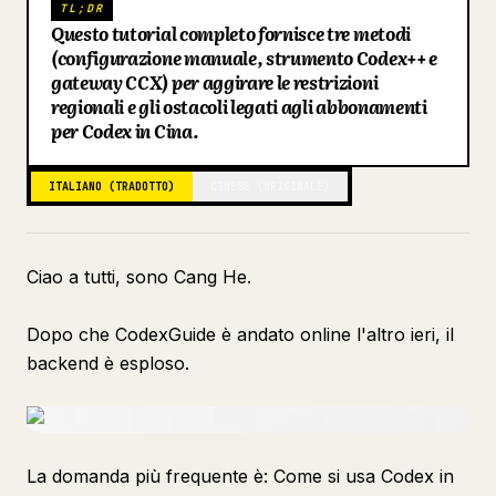
TL;DR
Questo tutorial completo fornisce tre metodi
Blog
(configurazione manuale, strumento Codex++ e
gateway CCX) per aggirare le restrizioni
Aggiornamenti
regionali e gli ostacoli legati agli abbonamenti
per Codex in Cina.
ITALIANO (TRADOTTO)
CINESE (ORIGINALE)
Ciao a tutti, sono Cang He.
Dopo che CodexGuide è andato online l'altro ieri, il
backend è esploso.
La domanda più frequente è: Come si usa Codex in