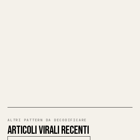
TRASFORMA IL TUO MARKDOWN IN
UN ARTICOLO 𝕏 PULITO
Quando pubblichi i tuoi testi lunghi,
formattare immagini, tabelle e blocchi di
codice per 𝕏 è una seccatura. YouMind
trasforma un'intera bozza Markdown in un
articolo 𝕏 pulito e pronto da pubblicare.
PROVA MARKDOWN VERSO 𝕏
ALTRI PATTERN DA DECODIFICARE
ARTICOLI VIRALI RECENTI