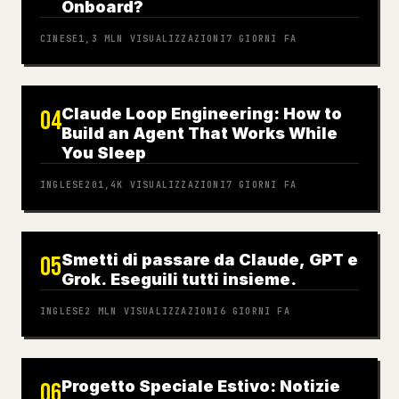
Onboard?
CINESE
1,3 MLN
VISUALIZZAZIONI
7 GIORNI FA
Claude Loop Engineering: How to
04
Build an Agent That Works While
You Sleep
INGLESE
201,4K
VISUALIZZAZIONI
7 GIORNI FA
Smetti di passare da Claude, GPT e
05
Grok. Eseguili tutti insieme.
INGLESE
2 MLN
VISUALIZZAZIONI
6 GIORNI FA
Progetto Speciale Estivo: Notizie
06