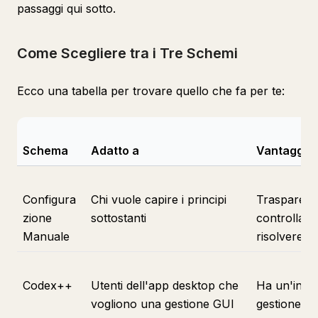
passaggi qui sotto.
Come Scegliere tra i Tre Schemi
Ecco una tabella per trovare quello che fa per te:
Schema
Adatto a
Vantaggi
Configura
Chi vuole capire i principi
Trasparent
zione
sottostanti
controllabil
Manuale
risolvere i
Codex++
Utenti dell'app desktop che
Ha un'inter
vogliono una gestione GUI
gestione, c