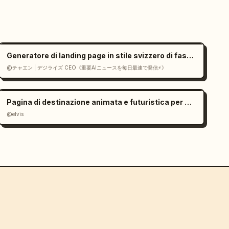
Generatore di landing page in stile svizzero di fascia alta in React
@チャエン | デジライズ CEO《重要AIニュースを毎日最速で発信⚡️》
Pagina di destinazione animata e futuristica per un gioco di IA
@elvis