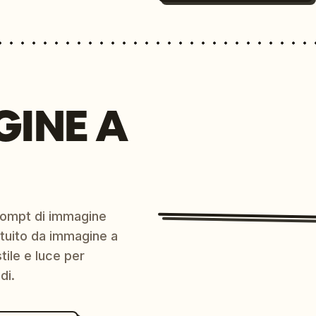
GINE A
prompt di immagine
ratuito da immagine a
ile e luce per
di.