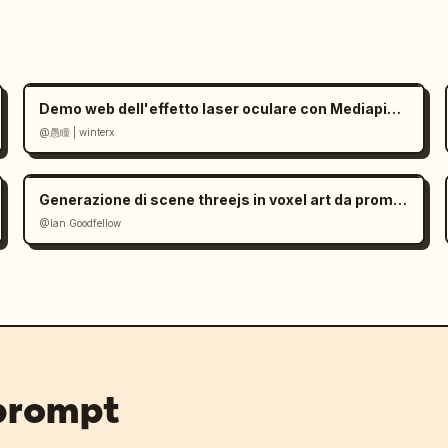
Demo web dell'effetto laser oculare con Mediapipe e Three.js
@愚瞳 | winterx
Generazione di scene threejs in voxel art da prompt di immagine
@Ian Goodfellow
 prompt