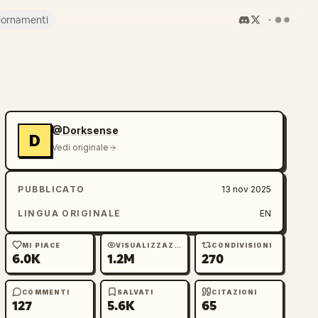
iornamenti
@Dorksense
D
Vedi originale
PUBBLICATO
13 nov 2025
LINGUA ORIGINALE
EN
MI PIACE
VISUALIZZAZIONI
CONDIVISIONI
6.0K
1.2M
270
COMMENTI
SALVATI
CITAZIONI
127
5.6K
65