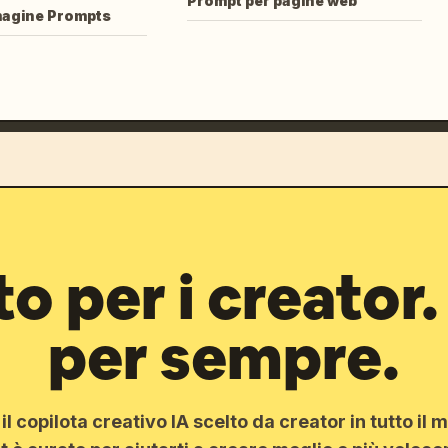
Prompt per pagine web
magine Prompts
o per i creator.
per sempre.
l copilota creativo IA scelto da creator in tutto il