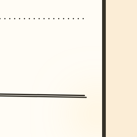
/imagine prompt: cinematic, cyberpunk s
unset, neon colors, 8k --v 6.0