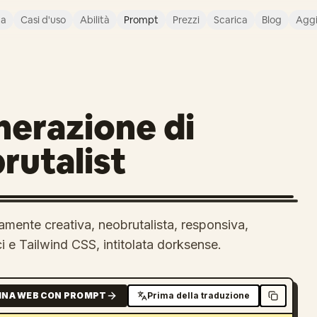
ca
Casi d'uso
Abilità
Prompt
Prezzi
Scarica
Blog
Agg
nerazione di
rutalist
ente creativa, neobrutalista, responsiva,
ci e Tailwind CSS, intitolata dorksense.
INA WEB CON PROMPT
Prima della traduzione