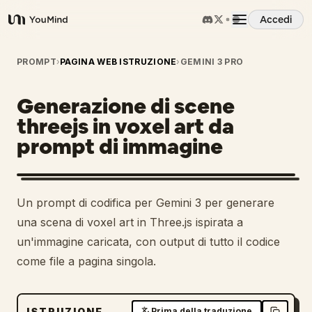
Accedi
YouMind
Panoramica
PROMPT
›
PAGINA WEB ISTRUZIONE
›
GEMINI 3 PRO
Generazione di scene
Casi d'uso
threejs in voxel art da
prompt di immagine
Abilità
Prompt
Un prompt di codifica per Gemini 3 per generare
una scena di voxel art in Three.js ispirata a
Prezzi
un'immagine caricata, con output di tutto il codice
come file a pagina singola.
Scarica
ISTRUZIONE
Prima della traduzione