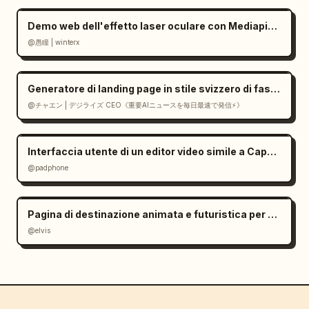
Demo web dell'effetto laser oculare con Mediapipe e Three.js
@愚瞳 | winterx
Generatore di landing page in stile svizzero di fascia alta in React
@チャエン | デジライズ CEO《重要AIニュースを毎日最速で発信⚡️》
Interfaccia utente di un editor video simile a CapCut in Gemini
@padphone
Pagina di destinazione animata e futuristica per un gioco di IA
@elvis