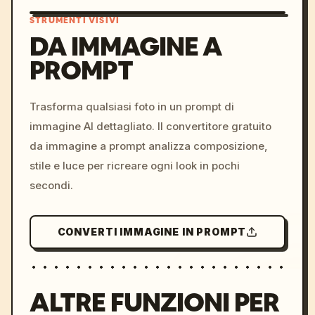
STRUMENTI VISIVI
DA IMMAGINE A
PROMPT
/imagine prompt: cinemati
c, cyberpunk sunset, neon
colors, 8k --v 6.0
Trasforma qualsiasi foto in un prompt di
immagine AI dettagliato. Il convertitore gratuito
da immagine a prompt analizza composizione,
stile e luce per ricreare ogni look in pochi
secondi.
CONVERTI IMMAGINE IN PROMPT
ALTRE FUNZIONI PER