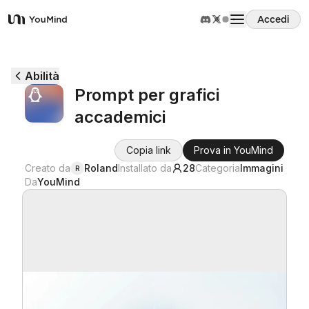
Accedi
YouMind
Panoramica
Abilità
Prompt per grafici
Casi d'uso
accademici
Abilità
Copia link
Prova in YouMind
Creato da
Roland
Installato da
28
Categoria
Immagini
R
Da
YouMind
Prompt
Prezzi
Scarica