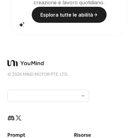
creazione e lavoro quotidiano.
(richiede la configurazione autonoma dell'attività
pianificata).
Esplora tutte le abilità
©
2026
MIND MOTOR PTE. LTD.
Prompt
Risorse