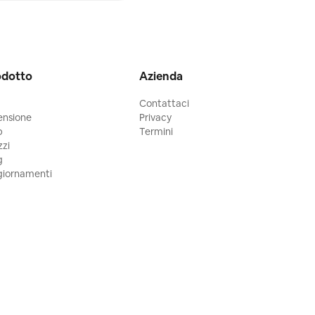
odotto
Azienda
Contattaci
ensione
Privacy
p
Termini
zzi
g
iornamenti