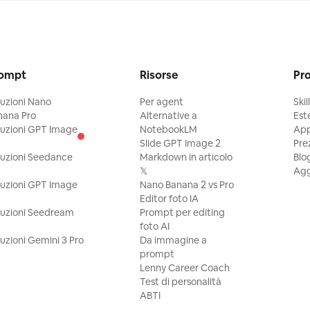
ompt
Risorse
Pr
ruzioni Nano
Per agent
Skill
nana Pro
Alternative a
Est
ruzioni GPT Image
NotebookLM
Ap
Slide GPT Image 2
Pre
ruzioni Seedance
Markdown in articolo
Blo
𝕏
Agg
ruzioni GPT Image
Nano Banana 2 vs Pro
Editor foto IA
ruzioni Seedream
Prompt per editing
foto AI
ruzioni Gemini 3 Pro
Da immagine a
prompt
Lenny Career Coach
Test di personalità
ABTI