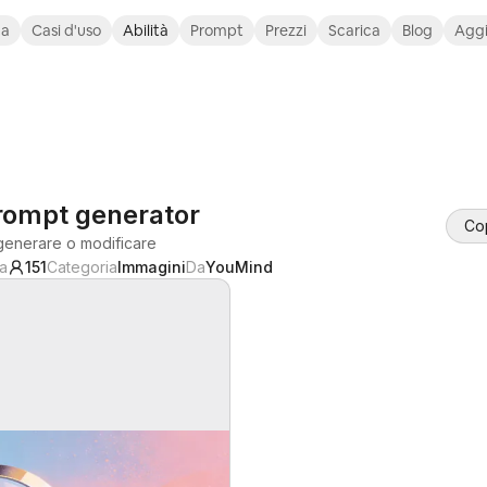
ca
Casi d'uso
Abilità
Prompt
Prezzi
Scarica
Blog
Agg
rompt generator
Cop
generare o modificare
da
151
Categoria
Immagini
Da
YouMind