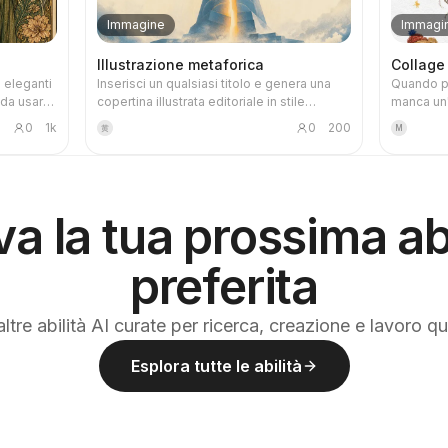
Immagine
Immagi
Illustrazione metaforica
Collage 
n eleganti
Inserisci un qualsiasi titolo e genera una
Quando pu
e da usare
copertina illustrata editoriale in stile
manca un
ta
'metafora elegante' che rispecchia
Scrivi un
0
1k
0
200
黄
M
a
fedelmente il titolo: texture granulosa a
un'emozio
spruzzo, palette sobria con blu nebbia,
curativa 
 e il
bianco panna e tocchi caldi, una singola
pastello a
Tarocchi
metafora visiva, ampio spazio negativo e
la frase s
upporta il
formato banner 16:9. Adatta come
contenuto
va la tua prossima abi
gruppi o
immagine di copertina per notizie,
podcast, articoli e newsletter.
ture,
preferita
l'AI. Può
anificate
matica
ltre abilità AI curate per ricerca, creazione e lavoro q
(richiede
ttività
Esplora tutte le abilità