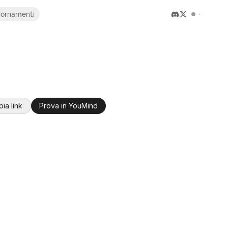
iornamenti
ia link
Prova in YouMind