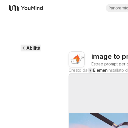
Panorami
YouMind
Abilità
image to p
Estrae prompt per 
Creato da
Elemen
Installato 
E