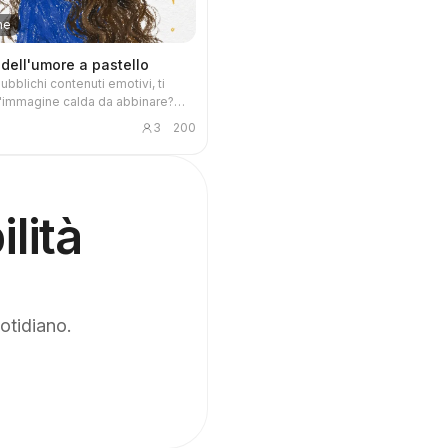
ne
dell'umore a pastello
bblichi contenuti emotivi, ti
'immagine calda da abbinare?
a frase memorabile o
3
200
ne e ricevi un'illustrazione
con personaggi disegnati a
 olio, oggetti quotidiani sparsi e
critta a mano, adatta a ogni
.
lità
uotidiano.