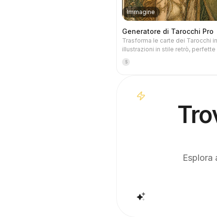
Immagine
Generatore di Tarocchi Pro
Trasforma le carte dei Tarocchi i
illustrazioni in stile retrò, perfett
come sfondo per il telefono. Bas
S
indicare il tema preferito (come l
mitologia norrena, un anime o un
videogioco) o quali carte desideri,
generatore produrrà immagini di 
coerenti e ricche di significato. S
Tro
set completo di 78 carte, singoli 
una selezione personalizzata. Le
illustrazioni sono raffinate e dura
senza la plastica effetto tipica del
essere integrato con le attività pi
di YouMind per una pescata auto
Esplora a
ogni mattina con interpretazione 
la configurazione autonoma dell'a
pianificata).