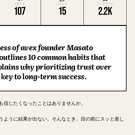
リポスト
コメント
ブックマーク
107
15
2.2K
ess of avex founder Masato
 outlines 10 common habits that
lains why prioritizing trust over
 key to long-term success.
も信じたくなったことはありませんか。
うように結果が出ない。そんなとき、目の前にスッと差し