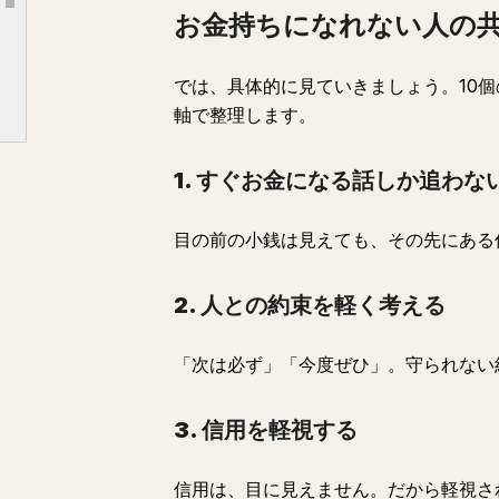
Article outline
6. 好きなことを深掘りしない
お金持ちになれない人の共
7. 人脈を利用しようとする
では、具体的に見ていきましょう。10
8. 小さな仕事を雑に扱う
軸で整理します。
9. 成功者を妬む
10. チャンスを待っている
1. すぐお金になる話しか追わな
共通点①「すぐお金になる話しか追わない」。私はその見本のような人間でした。
SUPER CEOのインタビューで語られた言葉です。
目の前の小銭は見えても、その先にある
信用は、貯金箱のようなものです。
2. 人との約束を軽く考える
松浦会長がHMVに何度も通ったのも、まさにこの「頻度」です。
明日からできること
「次は必ず」「今度ぜひ」。守られない
結果的に音楽は辞めました。今はビジネスを頑張っています。
3. 信用を軽視する
信用は、目に見えません。だから軽視さ