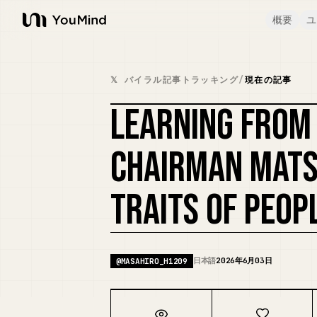
概要
ユ
YouMind
𝕏 バイラル記事トラッキング
/
現在の記事
LEARNING FROM
CHAIRMAN MAT
TRAITS OF PEOP
日本語
2026年6月03日
@
MASAHIRO_H1209