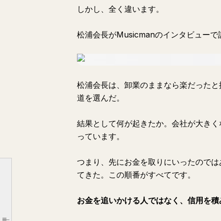
しかし、全く違います。
松浦会長がMusicmanのインタビュ
「これをやれば、すぐにお金になりますよ」
なぜ、松浦勝人の話を聞くべきなのか
松浦会長は、卸業のままなら楽だったと
道を選んだ。
お金を追う人ほど、お金から逃げられる
どこに儲け話があるか。何が今アツいのか。
結果として何が起きたか。会社が大きく
お金持ちになれない人の共通点10選
っています。
1. すぐお金になる話しか追わない
つまり、先にお金を取りにいったのでは
2. 人との約束を軽く考える
てきた。この順番がすべてです。
3. 信用を軽視する
4. 行動量が少ない
お金を追いかける人ではなく、信用を積
5. 失敗を恐れて挑戦しない