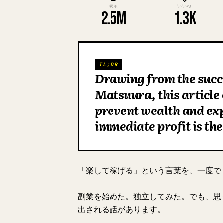
表示
いいね
2.5M
1.3K
TL;DR
Drawing from the succ
Matsuura, this article
prevent wealth and exp
immediate profit is the
「楽して稼げる」という言葉を、一度で
副業を始めた。独立してみた。でも、思
出される話があります。