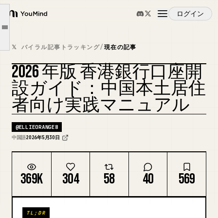
I. 結論：初心者はこの2つを優先すべき
ログイン
YouMind
II. 出発前のチェックリスト
Article outline
概要
III. 到着後に行うべきトップ5
𝕏 バイラル記事トラッキング
/
現在の記事
IV. 最優先：ZA Bank
2026 年版 香港銀行口座開
ユースケース
V. 2番目に優先：HSBC One
カバーをリミックス
設ガイド：中国本土居住
VI. BOCHK：代替候補
者向け実践マニュアル
スキル
@
ELLIEORANGE8
プロンプト
中国語
2026年5月30日
料金
369K
304
58
40
569
ダウンロード
TL;DR