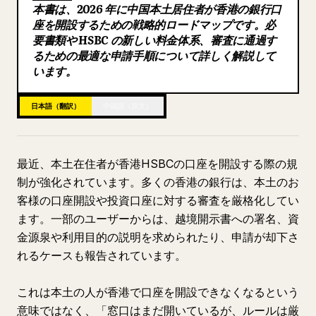
本書は、2026 年に中国本土居住者が香港の銀行口
ブログ
座を開設するための戦略的ロードマップです。必
要書類や HSBC の新しい料金体系、審査に通過す
るための最適な申請手順について詳しく解説して
更新情報
います。
日本語（翻訳）
中国語（原文）
最近、本土在住者が香港HSBCの口座を開設する際の規
制が強化されています。多くの香港の銀行は、本土のお
客様の口座開設や投資口座に対する審査を厳格化してい
ます。一部のユーザーからは、越境開示書への署名、資
金源泉や利用目的の説明を求められたり、申請が却下さ
れるケースも報告されています。
これは本土の人が香港で口座を開設できなくなるという
意味ではなく、「窓口はまだ開いているが、ルールは厳