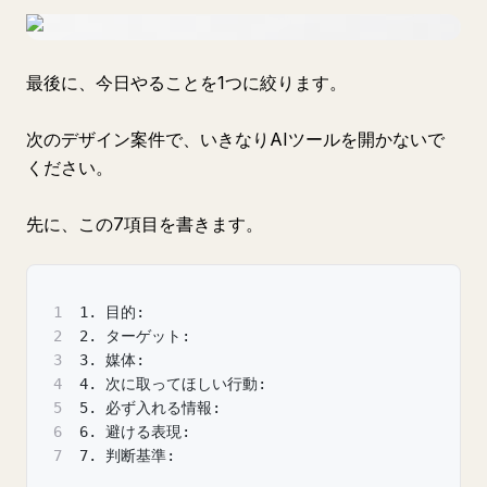
最後に、今日やることを1つに絞ります。
次のデザイン案件で、いきなりAIツールを開かないで
ください。
先に、この7項目を書きます。
1
1. 目的:
2
2. ターゲット:
3
3. 媒体:
4
4. 次に取ってほしい行動:
5
5. 必ず入れる情報:
6
6. 避ける表現:
7
7. 判断基準: