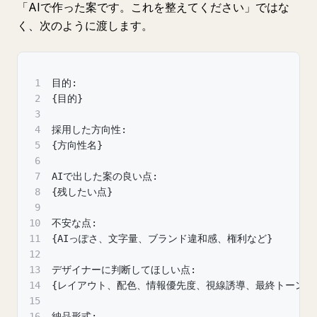
「AIで作った案です。これを整えてください」ではな
く、次のように渡します。
1
目的:
2
{目的}
3
4
採用した方向性:
5
{方向性名}
6
7
AIで出した案の良い点:
8
{残したい点}
9
10
不安な点:
11
{AIっぽさ、文字量、ブランド違和感、権利など}
12
13
デザイナーに判断してほしい点:
14
{レイアウト、配色、情報優先度、視線誘導、最終トーン}
15
16
納品形式: