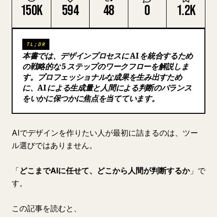
150K
594
48
0
1.2K
ブログ
更新情報
TL;DR
本書では、デザインプロセスに AI を統合するため
の戦略的な 5 ステップのワークフローを解説しま
す。プロフェッショナルな成果を生み出すため
に、AI による生成量と人間による判断のバランス
をいかに保つかに焦点を当てています。
AIでデザインを作りたい人が最初に詰まるのは、ツー
ル選びではありません。
「
どこまでAIに任せて、どこから人間が判断するか
」で
す。
この記事を読むと、