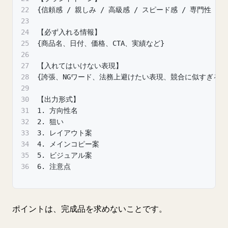
22
{信頼感 / 親しみ / 高級感 / スピード感 / 専門性 など
23
24
【必ず入れる情報】
25
{商品名、日付、価格、CTA、実績など}
26
27
【入れてはいけない表現】
28
{誇張、NGワード、法務上避けたい表現、競合に似すぎる表
29
30
【出力形式】
31
1. 方向性名
32
2. 狙い
33
3. レイアウト案
34
4. メインコピー案
35
5. ビジュアル案
36
6. 注意点
ポイントは、完成品を求めないことです。