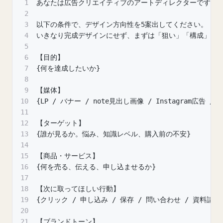
1
あなたは広告クリエイティブのアートディレクターです。
2
3
以下の条件で、デザイン方向性を5案出してください。
4
いきなり完成デザインにせず、まずは「狙い」「構成」「
5
6
【目的】
7
{何を達成したいか}
8
9
【媒体】
10
{LP / バナー / note見出し画像 / Instagram広告 /
11
12
【ターゲット】
13
{誰が見るか。悩み、知識レベル、購入前の不安}
14
15
【商品・サービス】
16
{何を売る、伝える、申し込ませるか}
17
18
【次に取ってほしい行動】
19
{クリック / 申し込み / 保存 / 問い合わせ / 資料請求
20
21
【ブランドトーン】