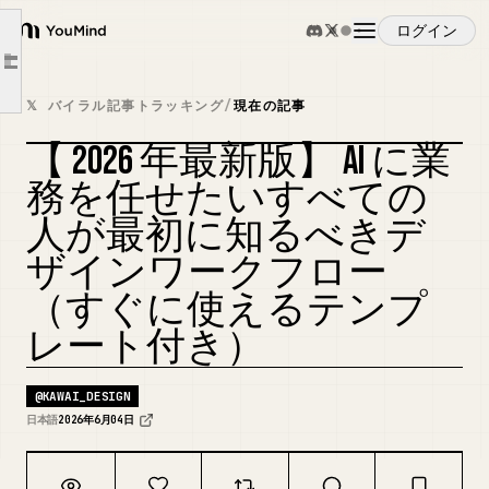
実務で使うAIデザイン制作フロー5ステップ
ログイン
YouMind
1. 目的を1行で決める
Article outline
2. 顧客と媒体を固定する
概要
𝕏 バイラル記事トラッキング
/
現在の記事
3. AIで方向性を複数出す
【 2026 年最新版】 AI に業
4. 人間が1案へ絞る
ユースケース
カバーをリミックス
5. 仕上げと検証を分ける
務を任せたいすべての
そのまま使える依頼テンプレ
人が最初に知るべきデ
スキル
失敗するAIデザインの共通点
ザインワークフロー
今日やること
（すぐに使えるテンプ
プロンプト
関連する無料ウェビナー
レート付き）
料金
@
KAWAI_DESIGN
日本語
2026年6月04日
ダウンロード