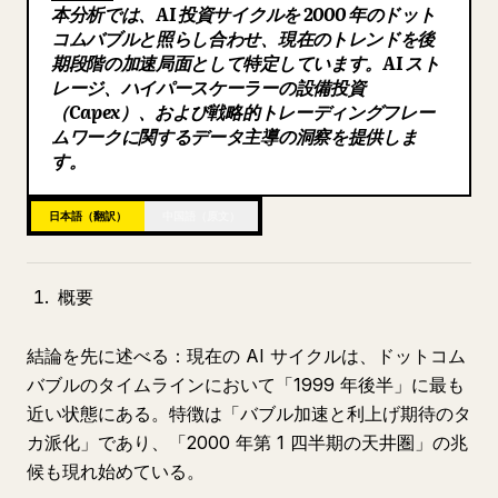
本分析では、AI 投資サイクルを 2000 年のドット
ブログ
コムバブルと照らし合わせ、現在のトレンドを後
期段階の加速局面として特定しています。AI スト
レージ、ハイパースケーラーの設備投資
更新情報
（Capex）、および戦略的トレーディングフレー
ムワークに関するデータ主導の洞察を提供しま
す。
日本語（翻訳）
中国語（原文）
概要
結論を先に述べる：現在の AI サイクルは、ドットコム
バブルのタイムラインにおいて「1999 年後半」に最も
近い状態にある。特徴は「バブル加速と利上げ期待のタ
カ派化」であり、「2000 年第 1 四半期の天井圏」の兆
候も現れ始めている。