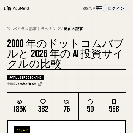
ログイン
YouMind
概要
𝕏 バイラル記事トラッキング
/
現在の記事
2000 年のドットコムバブ
ユースケース
ルと 2026 年の AI 投資サイ
クルの比較
スキル
@
WALLSTREET0NAME
プロンプト
中国語
2026年6月06日
料金
185K
382
76
50
568
ダウンロード
TL;DR