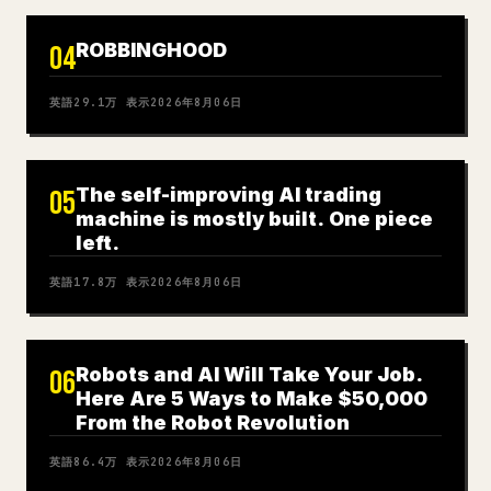
ROBBINGHOOD
04
英語
29.1万
表示
2026年8月06日
The self-improving AI trading
05
machine is mostly built. One piece
left.
英語
17.8万
表示
2026年8月06日
Robots and AI Will Take Your Job.
06
Here Are 5 Ways to Make $50,000
From the Robot Revolution
英語
86.4万
表示
2026年8月06日