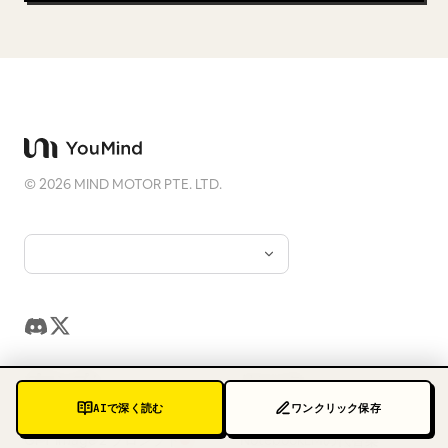
©
2026
MIND MOTOR PTE. LTD.
プロンプト
リソース
AIで深く読む
ワンクリック保存
Nano Banana Pro プロンプト
Agent 向け
GPT Image 2 プロンプト
NotebookLMの代替案