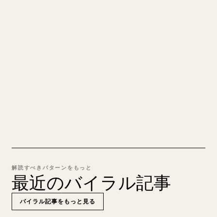
あなたの MARKDOWN をき
れいな 𝕏 記事に
自分の長文を投稿するとき、画像・表・コードブロ
ックを 𝕏 向けに整形するのは手間がかかります。
YouMind は Markdown 全体を、そのまま投稿でき
るきれいな 𝕏 記事に変換します。
MARKDOWN → 𝕏 を試す
解読すべきパターンをもっと
最近のバイラル記事
バイラル記事をもっと見る