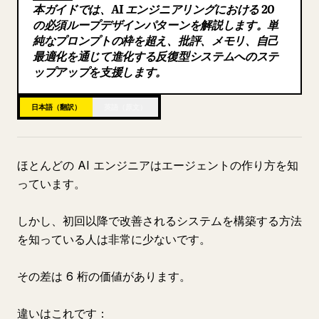
本ガイドでは、AI エンジニアリングにおける 20
20 のパターンすべてに共通するパターン
ブログ
の必須ループデザインパターンを解説します。単
全体マップ
純なプロンプトの枠を超え、批評、メモリ、自己
最適化を通じて進化する反復型システムへのステ
ほとんどのエンジニアはエージェントが未来だと考えています。
更新情報
ップアップを支援します。
これが役に立ったなら：
日本語（翻訳）
英語（原文）
ほとんどの AI エンジニアはエージェントの作り方を知
っています。
しかし、初回以降で改善されるシステムを構築する方法
を知っている人は非常に少ないです。
その差は 6 桁の価値があります。
違いはこれです：