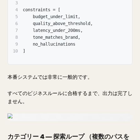
3
4
constraints = [
5
    budget_under_limit,
6
    quality_above_threshold,
7
    latency_under_200ms,
8
    tone_matches_brand,
9
    no_hallucinations
10
]
本番システムでは非常に一般的です。
すべてのビジネスルールに合格するまで、出力は完了し
ません。
カテゴリー 4 — 探索ループ
（複数のパスを