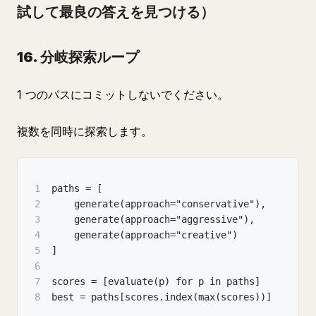
試して最良の答えを見つける）
16. 分岐探索ループ
1 つのパスにコミットしないでください。
複数を同時に探索します。
1
paths = [
2
    generate(approach="conservative"),
3
    generate(approach="aggressive"),
4
    generate(approach="creative")
5
]
6
7
scores = [evaluate(p) for p in paths]
8
best = paths[scores.index(max(scores))]