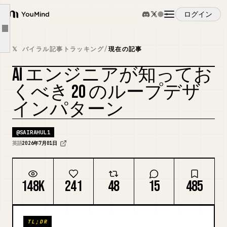
カテゴリー 3 — 計画ループ （現実が変化したときに計画を適応させる）
ログイン
YouMind
11. 計画 → 実行 → 再計画
Article outline
概要
12. 動的ワークフローループ
𝕏 バイラル記事トラッキング
/
現在の記事
13. 目標分解ループ
AI エンジニアが知ってお
ユースケース
14. 進捗評価ループ
カバーをリミックス
くべき 20 のループデザ
15. 制約充足ループ
インパターン
スキル
カテゴリー 4 — 探索ループ （複数のパスを試して最良の答えを見つける）
16. 分岐探索ループ
@
SAIRAHUL1
プロンプト
英語
2026年7月01日
17. ツリーサーチループ
18. ディベートループ
料金
148K
241
48
15
485
カテゴリー 5 — システム最適化ループ （ループがループを改善する）
19. プロンプト最適化ループ
ダウンロード
20. ワークフロー最適化ループ
TL;DR