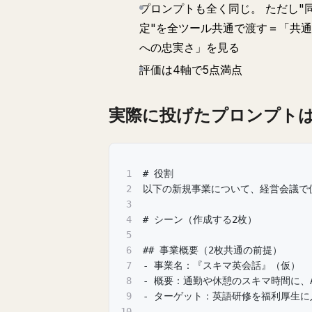
プロンプトも全く同じ。 ただし
定"を全ツール共通で渡す＝「共
への忠実さ」を見る
評価は4軸で5点満点
実際に投げたプロンプト
1
# 役割
2
以下の新規事業について、経営会議で
3
4
# シーン（作成する2枚）
5
6
## 事業概要（2枚共通の前提）
7
- 事業名：『スキマ英会話』（仮）
8
- 概要：通勤や休憩のスキマ時間に、
9
- ターゲット：英語研修を福利厚生
10