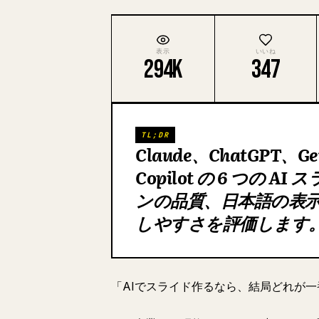
表示
いいね
294K
347
TL;DR
Claude、ChatGPT、Ge
Copilot の 6 つの
ンの品質、日本語の表
しやすさを評価します
「AIでスライド作るなら、結局どれが