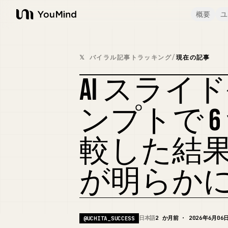
概要
ユ
YouMind
𝕏 バイラル記事トラッキング
/
現在の記事
AI スラ
ンプトで 
較した結
が明らか
日本語
2 か月前 · 2026年6月06
@
UCHITA_SUCCESS