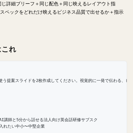
"同じ詳細ブリーフ＋同じ配色＋同じ映えるレイアウト指
通スペックをどれだけ映えるビジネス品質で出せるか＋指示
はこれ
使う提案スライドを2枚作成してください。視覚的に一発で伝わる、ビ
AI講師と5分から話せる法人向け英会話研修サブスク
に入れたい中小〜中堅企業