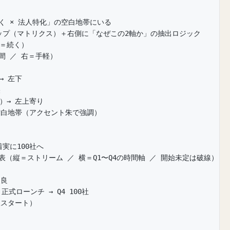
く × 法人特化」の空白地帯にいる
ップ（マトリクス）＋右側に「なぜこの2軸か」の抽出ロジック
上＝続く）
間 ／ 右＝手軽）
→ 左下
央
）→ 左上寄り
の空白地帯（アクセント朱で強調）
実に100社へ
表（縦＝ストリーム ／ 横＝Q1〜Q4の時間軸 ／ 開始未定は破線）
改良
 正式ローンチ → Q4 100社
線スタート）