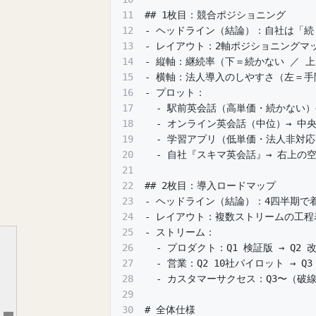
11
## 1枚目：競合ポジショニング
12
- ヘッドライン（結論）：自社は「続
13
- レイアウト：2軸ポジショニングマ
14
- 縦軸：継続率（下＝続かない ／ 
15
- 横軸：法人導入のしやすさ（左＝手
16
- プロット：
17
  - 駅前英会話（高単価・続かない）
18
  - オンライン英会話（中位）→ 中
19
  - 学習アプリ（低単価・法人非対応
20
  - 自社『スキマ英会話』→ 右上
21
22
## 2枚目：導入ロードマップ
検証のルール
23
- ヘッドライン（結論）：4四半期で着
24
- レイアウト：複数ストリームの工程
実際に投げたプロンプトはこれ
25
- ストリーム：
評価軸
26
  - プロダクト：Q1 検証版 → Q2 
27
  - 営業：Q2 10社パイロット → Q3
6ツール、実際に作らせてみた
28
  - カスタマーサクセス：Q3〜（破
1）ChatGPT
29
30
# 全体仕様
2）Gemini