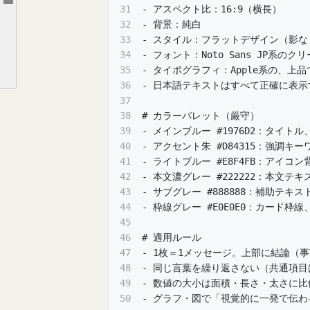
Article outline
31
- アスペクト比：16:9（横長）
3）NotebookLM
32
- 背景：純白
33
- スタイル：フラットデザイン（影
4）Claude
34
- フォント：Noto Sans JP系の
5）Genspark
35
- タイポグラフィ：Apple系の、上
36
- 日本語テキストはすべて正確に表
6）Copilot
37
比較の結果
38
# カラーパレット（厳守）
39
- メインブルー #1976D2：タイ
さいごに
40
- アクセント朱 #D84315：強調キ
41
- ライトブルー #E8F4FB：アイコ
42
- 本文濃グレー #222222：本文テキ
43
- サブグレー #888888：補助テキス
44
- 枠線グレー #E0E0E0：カード枠線
45
46
# 適用ルール
47
- 1枚＝1メッセージ。上部に結論（
48
- 同じ言葉を繰り返さない（共通項目
49
- 数値の大小は面積・長さ・太さに比
50
- グラフ・図で「視覚的に一発で伝