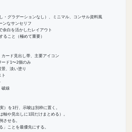
なし・グラデーションなし）、ミニマル、コンサル資料風
クリーンなサンセリフ
品で余白を活かしたレイアウト
示すること（極めて重要）
トル、カード見出し帯、主要アイコン
ーワード1〜2個のみ
ン背景、淡い塗り
スト
ト
、破線
事実）を1行、示唆は別枠に置く。
は軸や見出しに1回だけまとめる）。
例させる。
わる」ことを最優先にする。