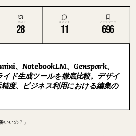
リポスト
コメント
ブックマーク
28
11
696
mini、NotebookLM、Genspark、
 AI スライド生成ツールを徹底比較。デザイ
示精度、ビジネス利用における編集の
。
一番いいの？」