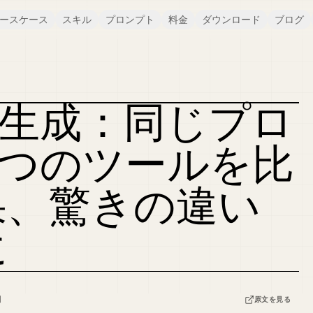
ースケース
スキル
プロンプト
料金
ダウンロード
ブログ
イド生成：同じプロ
6 つのツールを比
果、驚きの違い
に
日
原文を見る