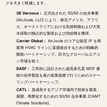
クを大きく軽減します。
GE Vernova：
正式化された 50/50 の合弁事業
(AirJoule, LLC) により、南北アメリカ、アフリ
カ、オーストラリアにおける気候制御および大気
水採取の独占的な製造および供給権を獲得。
Carrier Global：
AirJoule のコアな除湿 IP を商
業用 HVAC ラインに直接統合するための戦略的
開発パートナーシップ。巨大なグローバルエアコ
ン市場を狙う。
BASF：
工学的に設計された超高多孔質 MOF 素
材の化学製造を真の産業規模で行うためのスケー
リングパートナーシップ。
CATL：
急成長するアジア市場内で技術を製造、
展開、商業化するための 50/50 合弁事業 (CAMT
Climate Solutions)。