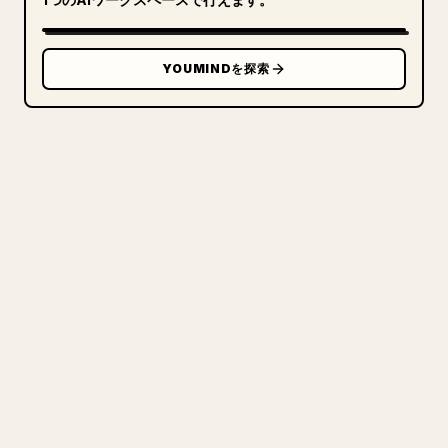
YOUMINDを探索
クリエイターのために
あなたの MARKDOWN をき
れいな 𝕏 記事に
自分の長文を投稿するとき、画像・表・コードブロ
ックを 𝕏 向けに整形するのは手間がかかります。
YouMind は Markdown 全体を、そのまま投稿でき
るきれいな 𝕏 記事に変換します。