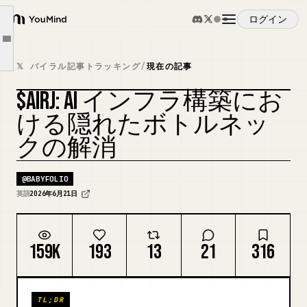
3. 有力プレイヤー：Tier 1 の制度的検証
ログイン
4. バランスシートの健全性と財務的余力のストレステスト
YouMind
Article outline
5. 経営陣：彼らは誰で、どれだけ関与しているか
概要
𝕏 バイラル記事トラッキング
/
現在の記事
6. 弱気のケース：超高度な実行課題
$AIRJ: AI インフラ構築にお
7. 最終評価：コモディティか？
ユースケース
ける隠れたボトルネッ
私の見解：[$AIRJ](https://x.com/search?q=%24AIRJ&src=cashtag_click) の投資理論
クの解消
TLDR; (結論)
スキル
@
BABYFOLIO
プロンプト
英語
2026年6月21日
料金
159K
193
13
21
316
ダウンロード
TL;DR