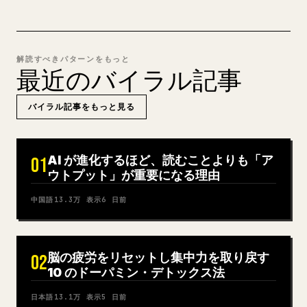
解読すべきパターンをもっと
最近のバイラル記事
バイラル記事をもっと見る
AI が進化するほど、読むことよりも「ア
01
ウトプット」が重要になる理由
中国語
13.3万
表示
6 日前
脳の疲労をリセットし集中力を取り戻す
02
10 のドーパミン・デトックス法
日本語
13.1万
表示
5 日前