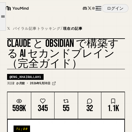
ステップ 2：正しい方法でメモを取り始める
ログイン
YouMind
ステップ 3：Claude を Vault に接続する
Article outline
概要
ステップ 4：最初の AI ワークフローを構築する
𝕏 バイラル記事トラッキング
/
現在の記事
ステップ 5：AI ファーストのメモ設計哲学
CLAUDE と OBSIDIAN で構築す
ユースケース
ステップ 6：Claude に Vault をメンテナンスさせる
カバーをリミックス
る AI セカンドブレイン
ステップ 7：複利効果
（完全ガイド）
スキル
@
ENG_KHAIRALLAH1
プロンプト
英語
2 か月前 · 2026年5月30日
料金
598K
345
55
32
1.1K
ダウンロード
TL;DR