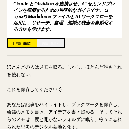
Claude と Obsidian を連携させ、AI セカンドブレ
ブログ
インを構築するための包括的なガイドです。ロー
カルの Markdown ファイルと AI ワークフローを
活用し、リサーチ、整理、知識の統合を自動化す
更新情報
る方法を学びます。
日本語（翻訳）
英語（原文）
ほとんどの人はメモを取る。しかし、ほとんど誰もそれ
を使わない。
これを保存してください :)
あなたは記事をハイライトし、ブックマークを保存し、
会議のメモを書き、アイデアを書き留める。そしてそれ
らのメモは二度と開かないフォルダに眠り、徐々に忘れ
られた思考のデジタル墓地と化す。