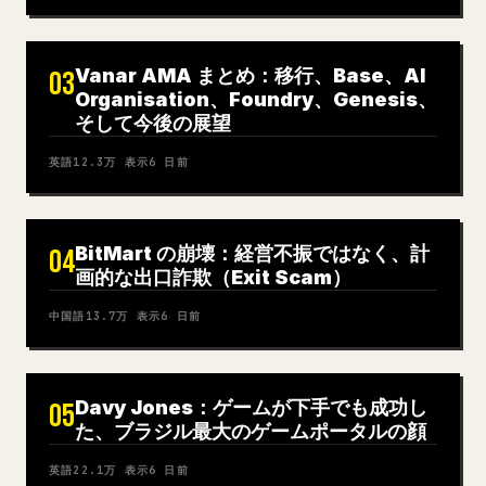
Vanar AMA まとめ：移行、Base、AI
03
Organisation、Foundry、Genesis、
そして今後の展望
英語
12.3万
表示
6 日前
BitMart の崩壊：経営不振ではなく、計
04
画的な出口詐欺（Exit Scam）
中国語
13.7万
表示
6 日前
Davy Jones：ゲームが下手でも成功し
05
た、ブラジル最大のゲームポータルの顔
英語
22.1万
表示
6 日前