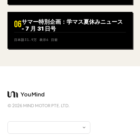
サマー特別企画：学マス夏休みニュース
06
- 7 月 31 日号
日本語
31.9万
表示
6 日前
©
2026
MIND MOTOR PTE. LTD.