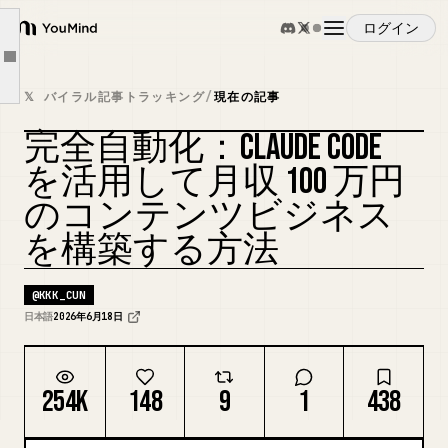
【第4章：Claude Codeで組織を再現する】
ログイン
【第5章：各部隊の動かし方】
YouMind
Article outline
役割 Xに投稿するバズ投稿と記事投稿を作成する。 ## 出力形式 ・バズ投稿：140字以内、1投稿 ・記事投稿：140字以内、無料noteへの誘導リンク付き、1投稿 ## 禁止事項 ・誇張表現を使わない ・売り込み口調にしない ・抽象的な表現を使わない
概要
𝕏 バイラル記事トラッキング
/
現在の記事
役割 フォロワーへのリプ、いいね対象アカウントの選定、引用ポストの作成を担当する。 ## 出力形式 ・リプ案：3パターン ・引用ポスト案：2パターン ・いいね対象アカウント：条件に合うアカウントを5件リストアップ ## 禁止事項 ・馴れ馴れしい口調にしない ・中身のない相槌リプを作らない
完全自動化：CLAUDE CODE
役割 教育・信頼構築を目的とした無料noteの構成と本文を作成する。 ## 出力形式 ・タイトル案：3パターン ・目次：7章構成 ・各章：1,500字前後 ## 禁止事項 ・売り込み口調にしない ・抽象的な結論で締めない ・感情的まとめを使わない
ユースケース
カバーをリミックス
を活用して月収 100 万円
役割 収益化を目的とした有料noteの構成・本文・販売ページを作成する。 ## 出力形式 ・販売ページのキャッチコピー：3案 ・目次：7章構成 ・各章：2,000字前後 ・価格帯の提案：3パターン ## 禁止事項 ・誇張表現を使わない ・再現性を断言しない ・景表法に抵触する表現を使わない
のコンテンツビジネス
【第6章：社長ポジションとしての1日の流れ】
スキル
を構築する方法
【第7章：この構造を回し続けるために】
プロンプト
@
KKK_CUN
日本語
2026年6月18日
料金
254K
148
9
1
438
ダウンロード