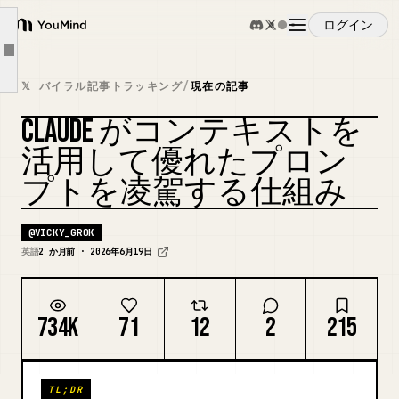
Claude がプロンプト以上に「賢く」感じられる理由
ログイン
YouMind
より優れたプロンプトは、悪いコンテキストを修正できない
Article outline
概要
コンテキストの質はユースケースによって変化する
𝕏 バイラル記事トラッキング
/
現在の記事
最も強力なチームはコンテキストをレイヤーで考える
CLAUDE がコンテキストを
ユースケース
システムがエージェント化するにつれて、これがより重要になる理由
カバーをリミックス
活用して優れたプロン
AI エンジニアがワークフローで変更すべきこと
プトを凌駕する仕組み
スキル
Claude でより良いコンテキストエンジニアリングを行うための実用的なチェックリスト
より深い教訓：Claude は単に応答しているのではなく、あなたが与えたものに基づいて推論している
@
VICKY_GROK
プロンプト
英語
2 か月前 · 2026年6月19日
最後に
FAQ：Claude、コンテキストエンジニアリング、より良いプロンプト
料金
734K
71
12
2
215
ダウンロード
TL;DR