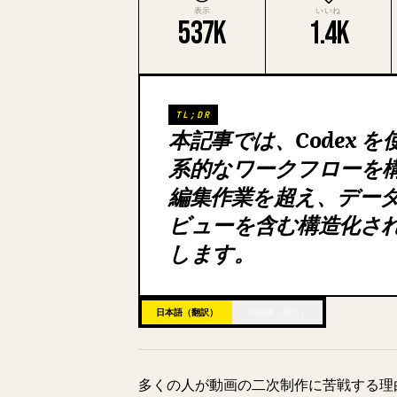
表示
いいね
537K
1.4K
TL;DR
本記事では、Codex
系的なワークフローを
編集作業を超え、デー
ビューを含む構造化さ
します。
日本語（翻訳）
中国語（原文）
多くの人が動画の二次制作に苦戦する理