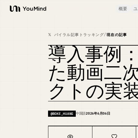
概要
ユ
YouMind
𝕏 バイラル記事トラッキング
/
現在の記事
導入事例：C
た動画二
クトの実
中国語
2026年6月06日
@
BOKE_HUANG