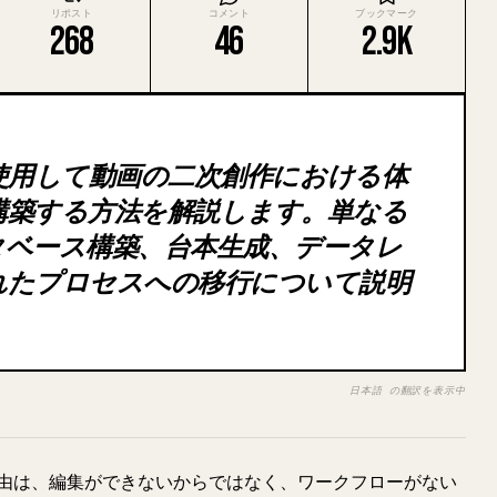
リポスト
コメント
ブックマーク
268
46
2.9K
 を使用して動画の二次創作における体
構築する方法を解説します。単なる
タベース構築、台本生成、データレ
れたプロセスへの移行について説明
日本語 の翻訳を表示中
由は、編集ができないからではなく、ワークフローがない