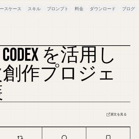
ースケース
スキル
プロンプト
料金
ダウンロード
ブログ
ODEX を活用し
カバーをリミックス
次創作プロジェ
装
原文を見る