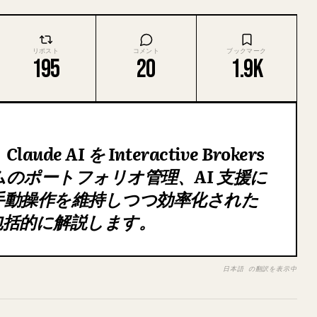
リポスト
コメント
ブックマーク
195
20
1.9K
 AI を Interactive Brokers
のポートフォリオ管理、AI 支援に
手動操作を維持しつつ効率化された
包括的に解説します。
日本語 の翻訳を表示中