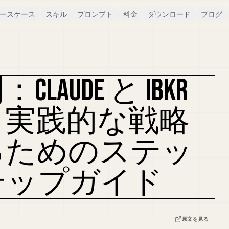
ースケース
スキル
プロンプト
料金
ダウンロード
ブログ
AUDE と IBKR
、実践的な戦略
るためのステッ
テップガイド
原文を見る