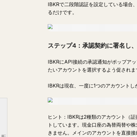
IBKRで二段階認証を設定している場
るだけです。
ステップ4：承認契約に署名し
IBKRにAPI接続の承認通知がポップ
I. 接続チュートリアル：IBKRをClaudeに接続する5つのステップ
たいアカウントを選択するよう促されま
ステップ1：Claudeを開き、Connectorsに入る
ステップ2：検索してIBKRを見つける
IBKRは現在、一度に1つのアカウント
ステップ3：IBKRアカウントにログインする
ステップ4：承認契約に署名し、アカウントを選択する
ステップ5：Claudeに戻り、接続を確認する
ヒント：IBKRは2種類のアカウント（
II. できること：3つのコアシナリオ
トしています。現金口座の為替両替や株式
シナリオ1：ポートフォリオ概要
きません。メインのアカウントを直接接