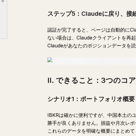
Article outline
シナリオ2：ポートフォリオ健全性診断
ステップ5：Claudeに戻り、
シナリオ3：直接注文
III. この機能を真に活用する方法：4つの戦略
認証が完了すると、ページは自動的にCl
戦略1：調査と実行の統合
ない場合は、Claudeクライアントを
戦略2：イベントドリブン取引
Claudeがあなたのポジションデータ
戦略3：感情の防火壁
戦略4：ポートフォリオリバランス
IV. よく使うプロンプトテンプレート
II. できること：3つのコ
V. 結論
シナリオ1：ポートフォリオ概要
IBKRは確かに便利ですが、中国本土
勝手が良くありません。損益や月次レポー
これらのデータを明確な概要にまとめて