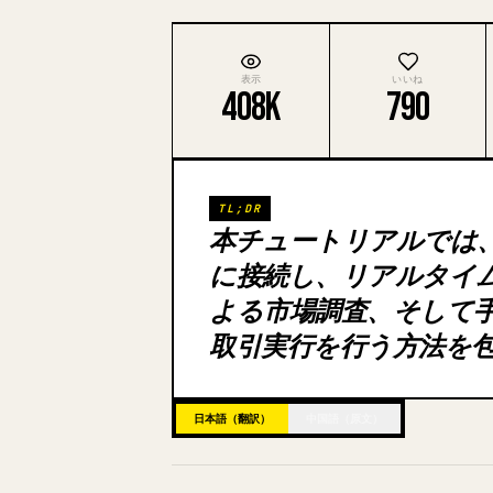
表示
いいね
408K
790
TL;DR
本チュートリアルでは、Claude
に接続し、リアルタイム
よる市場調査、そして
取引実行を行う方法を
日本語（翻訳）
中国語（原文）