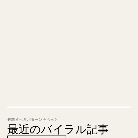
クリエイターのために
あなたの MARKDOWN をき
れいな 𝕏 記事に
自分の長文を投稿するとき、画像・表・コードブロ
ックを 𝕏 向けに整形するのは手間がかかります。
YouMind は Markdown 全体を、そのまま投稿でき
るきれいな 𝕏 記事に変換します。
MARKDOWN → 𝕏 を試す
解読すべきパターンをもっと
最近のバイラル記事