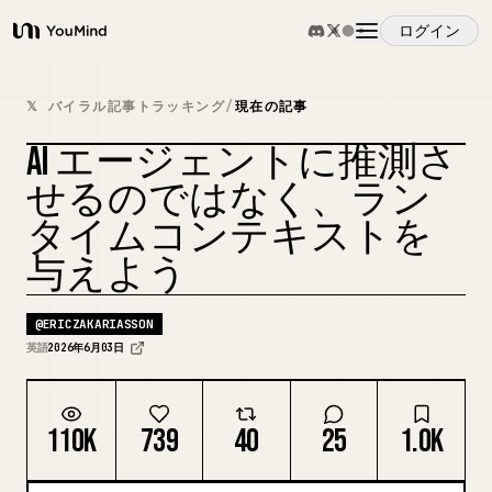
ログイン
YouMind
概要
𝕏 バイラル記事トラッキング
/
現在の記事
AI エージェントに推測さ
ユースケース
せるのではなく、ラン
タイムコンテキストを
スキル
与えよう
プロンプト
@
ERICZAKARIASSON
英語
2026年6月03日
料金
110K
739
40
25
1.0K
ダウンロード