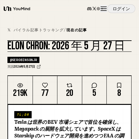
ログイン
YouMind
概要
𝕏 バイラル記事トラッキング
/
現在の記事
ELON CHRON: 2026 年 5 月 27 日
ユースケース
@
SEROBINSONJR
スキル
英語
2026年5月27日
プロンプト
219K
77
20
5
8
料金
TL;DR
Tesla は世界の BEV 市場シェアで首位を確保し、
ダウンロード
Megapack の展開を拡大しています。SpaceX は
Starship のハードウェア開発を進めつつ FAA の調