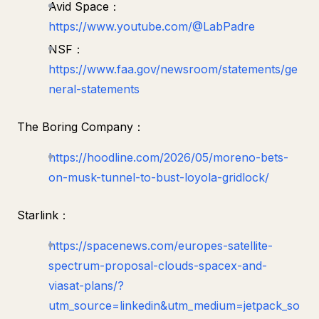
Avid Space：
https://www.youtube.com/@LabPadre
NSF：
https://www.faa.gov/newsroom/statements/ge
neral-statements
The Boring Company：
https://hoodline.com/2026/05/moreno-bets-
on-musk-tunnel-to-bust-loyola-gridlock/
Starlink：
https://spacenews.com/europes-satellite-
spectrum-proposal-clouds-spacex-and-
viasat-plans/?
utm_source=linkedin&utm_medium=jetpack_so