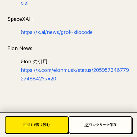
cial
SpaceXAI：
https://x.ai/news/grok-kilocode
Elon News：
Elon の引用：
https://x.com/elonmusk/status/205957346779
2748842?s=20
AIで深く読む
ワンクリック保存