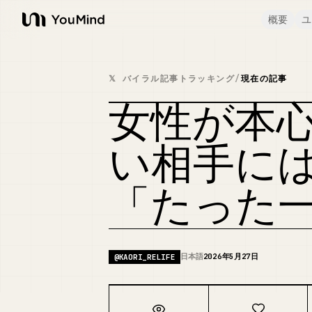
概要
ユ
YouMind
𝕏 バイラル記事トラッキング
/
現在の記事
女性が本
い相手に
「たった
日本語
2026年5月27日
@
KAORI_RELIFE