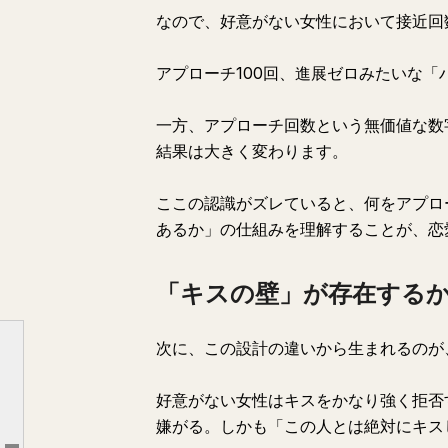
なので、好意がない女性において接近回
アプローチ100回、進展ゼロみたいな
一方、アプローチ回数という無価値な数
結果は大きく変わります。
ここの認識がズレていると、何をアプロ
あるか」の仕組みを理解することが、恋
「キスの壁」が存在する
たった「一つ」の違いが、恋愛戦略を根っこから変える
次に、この設計の違いから生まれるのが
「キスの壁」が存在するか存在しないか
好意がない女性はキスをかなり強く拒否
「初動のタイミング」で全てが決まる残酷な仕組み
嫌がる。しかも「この人とは絶対にキス
好意の見分け方が「桁違い」な理由