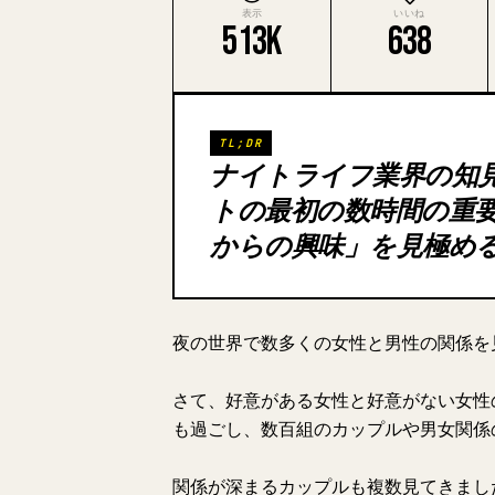
表示
いいね
513K
638
TL;DR
ナイトライフ業界の知
トの最初の数時間の重
からの興味」を見極め
夜の世界で数多くの女性と男性の関係を
さて、好意がある女性と好意がない女性
も過ごし、数百組のカップルや男女関係
関係が深まるカップルも複数見てきまし