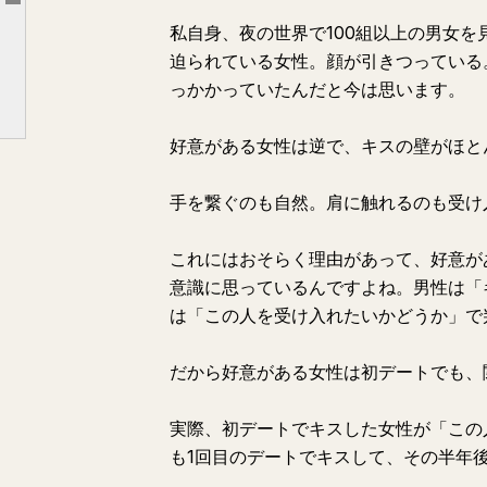
Article outline
私自身、夜の世界で100組以上の男女
「好意ゼロで関係ゼロ」になる致命的な弱点
迫られている女性。顔が引きつっている
好意がある女性を見分ける5つのサイン
っかかっていたんだと今は思います。
好意がある女性との関係完全まとめ
好意がある女性は逆で、キスの壁がほと
ここまで読んでくれた方へ
手を繋ぐのも自然。肩に触れるのも受け
これにはおそらく理由があって、好意が
意識に思っているんですよね。男性は「
は「この人を受け入れたいかどうか」で
だから好意がある女性は初デートでも、
実際、初デートでキスした女性が「この
も1回目のデートでキスして、その半年