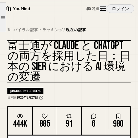
第2章：大手SIer5社、誰がどの陣営についたか
ログイン
第3章：富士通が同日に2社と提携した本当の意味
YouMind
Article outline
第4章：NTTデータの構造的ジレンマ
概要
𝕏 バイラル記事トラッキング
/
現在の記事
第5章：先手を取ったNECと日立。ただし「シングルAI」という賭け
富士通が CLAUDE と CHATGPT
第6章：本当の競合は、AI企業そのものではなく「AI実装部隊」である
ユースケース
カバーをリミックス
の両方を採用した日：日
第7章：AI推進担当者が今日からできる3アクション
本の SIER における AI 環境
スキル
の変遷
プロンプト
@
MADOGIWACOWORK
日本語
2026年5月27日
料金
444K
885
91
6
980
ダウンロード