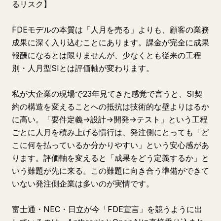
るリスク】
FDEモデルの本質は「人月を売る」よりも、顧客の業務
成果に深く入り込むことにあります。課金が完全に成果
報酬になるとは限りませんが、少なくとも従来の工程
別・人月型SIとは評価軸が変わります。
私が大企業の現場で23年見てきた感覚で言うと、SI契
約の構造を変えることへの抵抗は技術的な壁よりはるか
に高い。「要件定義→設計→開発→テスト」という工程
ごとに人月を積み上げる慣行は、発注側にとっても「ど
こに何を払っているか分かりやすい」という安心感があ
ります。評価軸を変えると「成果をどう定義するか」と
いう難題が先に来る。この難題に向き合う準備ができて
いない発注側企業は多いのが実情です。
富士通・NEC・日立が今「FDE宣言」を競うように出