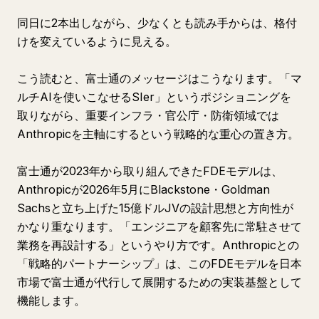
同日に2本出しながら、少なくとも読み手からは、格付
けを変えているように見える。
こう読むと、富士通のメッセージはこうなります。「マ
ルチAIを使いこなせるSIer」というポジショニングを
取りながら、重要インフラ・官公庁・防衛領域では
Anthropicを主軸にするという戦略的な重心の置き方。
富士通が2023年から取り組んできたFDEモデルは、
Anthropicが2026年5月にBlackstone・Goldman
Sachsと立ち上げた15億ドルJVの設計思想と方向性が
かなり重なります。「エンジニアを顧客先に常駐させて
業務を再設計する」というやり方です。Anthropicとの
「戦略的パートナーシップ」は、このFDEモデルを日本
市場で富士通が代行して展開するための実装基盤として
機能します。