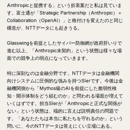
Anthropicと提携する」という折衷案だと私は見ていま
す。富士通が「Strategic Partnership（Anthropic）＋
Collaboration（OpenAI）」と格付けを変えたのと同じ
構造が、NTTデータにも起きうる。
Glasswingを前提としたサイバー防御網が政府肝いりで
進む以上、「Anthropic未契約」という状態は様々な場
面での競争上の弱点になっていきます。
特に深刻なのは金融分野です。NTTデータは金融機関
向けシステムに圧倒的な強みを持つSIerです。今後は金
融機関側から「Mythos級のAIを前提にした脆弱性検
知・開示体制をどう組むのか」と問われる場面が増えて
いくはずです。担当SIerが「Anthropicと正式な関係が
ない」という状態は、端的に言えば説明責任の問題で
す。「あなたたちは本当に私たちを守れるのか」という
問いに、今のNTTデータは答えにくい立場にある。