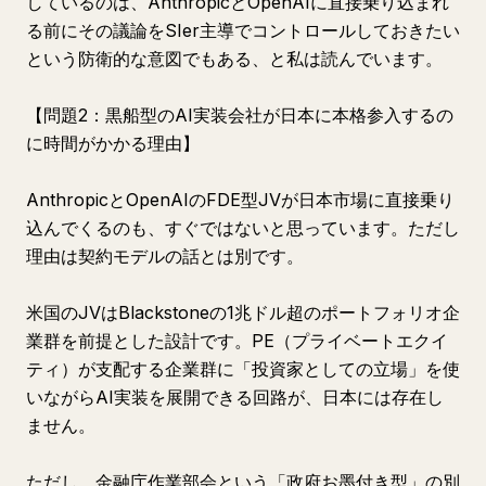
しているのは、AnthropicとOpenAIに直接乗り込まれ
る前にその議論をSIer主導でコントロールしておきたい
という防衛的な意図でもある、と私は読んでいます。
【問題2：黒船型のAI実装会社が日本に本格参入するの
に時間がかかる理由】
AnthropicとOpenAIのFDE型JVが日本市場に直接乗り
込んでくるのも、すぐではないと思っています。ただし
理由は契約モデルの話とは別です。
米国のJVはBlackstoneの1兆ドル超のポートフォリオ企
業群を前提とした設計です。PE（プライベートエクイ
ティ）が支配する企業群に「投資家としての立場」を使
いながらAI実装を展開できる回路が、日本には存在し
ません。
ただし、金融庁作業部会という「政府お墨付き型」の別