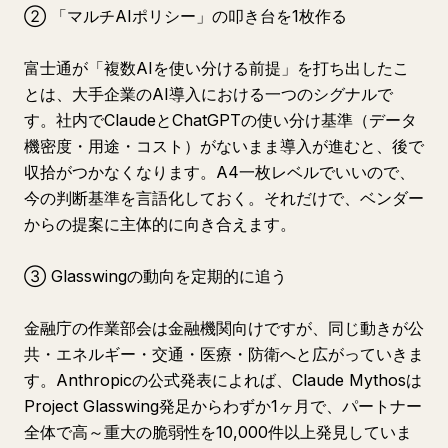
② 「マルチAIポリシー」の叩き台を1枚作る
富士通が「複数AIを使い分ける前提」を打ち出したこ
とは、大手企業のAI導入における一つのシグナルで
す。社内でClaudeとChatGPTの使い分け基準（データ
機密度・用途・コスト）がないまま導入が進むと、後で
収拾がつかなくなります。A4一枚レベルでいいので、
今の判断基準を言語化しておく。それだけで、ベンダー
からの提案に主体的に向き合えます。
③ Glasswingの動向を定期的に追う
金融庁の作業部会は金融機関向けですが、同じ動きが公
共・エネルギー・交通・医療・防衛へと広がっていきま
す。Anthropicの公式発表によれば、Claude Mythosは
Project Glasswing発足からわずか1ヶ月で、パートナー
全体で高～重大の脆弱性を10,000件以上発見していま