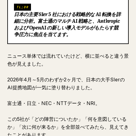
TL;DR
ブログ
日本の主要 SIer 5 社における戦略的な AI 転換を詳
細に分析。富士通のマルチ AI 戦略と、Anthropic
および OpenAI の新しい導入モデルがもたらす競
更新情報
争圧力に焦点を当てます。
ニュース単体では流れていたけど、横に並べると違う景
色が見えました。
2026年4月～5月のわずか2ヶ月で、日本の大手SIerの
AI提携地図が一気に塗り替わりました。
富士通・日立・NEC・NTTデータ・NRI。
この5社が「どの陣営についたか」「何を意図している
か」「次に何が来るか」を全部並べてみたら、見えてき
たことがあります。