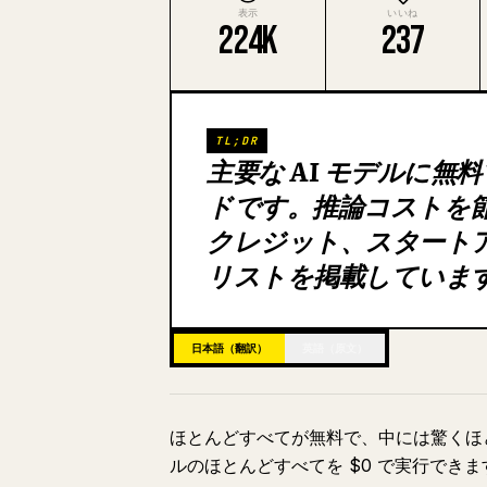
表示
いいね
224K
237
TL;DR
主要な AI モデルに
ドです。推論コストを
クレジット、スタート
リストを掲載していま
日本語（翻訳）
英語（原文）
ほとんどすべてが無料で、中には驚くほど
ルのほとんどすべてを $0 で実行できま