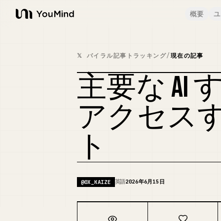
概要
ユ
YouMind
𝕏 バイラル記事トラッキング
/
現在の記事
主要な AI
アクセスす
ト
英語
2026年6月15日
@
0X_KAIZE