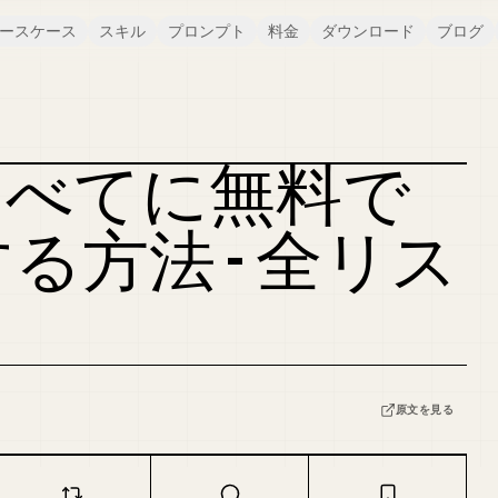
ースケース
スキル
プロンプト
料金
ダウンロード
ブログ
 すべてに無料で
カバーをリミックス
る方法 - 全リス
原文を見る