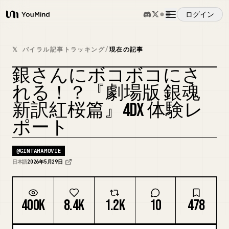
ログイン
YouMind
概要
𝕏 バイラル記事トラッキング
/
現在の記事
銀さんにボコボコにさ
ユースケース
れる！？『劇場版 銀魂
新訳紅桜篇』4DX 体験レ
スキル
ポート
プロンプト
@
GINTAMAMOVIE
日本語
2026年5月29日
料金
400K
8.4K
1.2K
10
478
ダウンロード