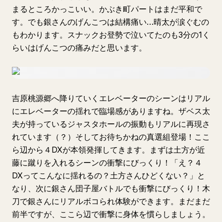
まるところかっこいい。かぶき町パートはまだ平和で
す。でも銀さんのげんこつは結構痛い…晴太が涙ぐむの
もわかります。スナックお登勢で泣いてたのも3分の1く
らいはげんこつの痛みだと思います。
吉原桃源郷へ降りていくエレベーターのシーンはリアル
にエレベーターの揺れで臨場感がありますね。ザベス太
夫が持っているジャスタホールの振動もリアルに再現さ
れています（？）そしてお待ちかねの真選組登場！ここ
ら辺から４DXが本領発揮してきます。まずは土方が近
藤に蹴りを入れるシーンの衝撃にびっくり！「え？４
DXってこんなに揺れるの？土方さんひどくない？」と
なり、次に銀さん団子屋バトルでも衝撃にびっくり！木
刀で銀さんにリアルボコられ体験ができます。まだまだ
前半ですが、ここら辺で衝撃に身体を慣らしましょう。