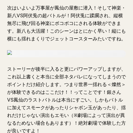
次はいよいよ万事屋が鳳仙の屋敷に潜入！そして神楽・
新八VS阿伏兎の超バトルが！阿伏兎に蹂躙され、縦横
無尽に飛び回る神楽にボコボコにされる体験ができま
す。新八も大活躍！このシーンはとにかく早い！縦にも
横にも揺れまくりでジェットコースターみたいですね。
ストーリーが後半に入ると更にパワーアップしますが、
これ以上書くと本当に全部ネタバレになってしまうので
ポイントだけ紹介します。つまり世界一揺れる＜燦然＞
が体験できるのはここだけ！！ってことです！銀さん
VS鳳仙のラストバトルは本当にすごい。しかもバトル
に加えてスモークがあったりシャボン玉があったり、揺
れだけじゃない演出もエモい（※劇場によって演出が異
なるためない場合もあります）！絶対劇場で体験した方
が良いですよ！