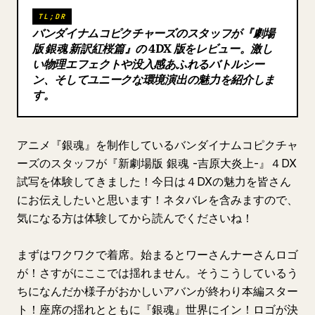
TL;DR
ブログ
バンダイナムコピクチャーズのスタッフが『劇場
版 銀魂 新訳紅桜篇』の 4DX 版をレビュー。激し
い物理エフェクトや没入感あふれるバトルシー
更新情報
ン、そしてユニークな環境演出の魅力を紹介しま
す。
アニメ『銀魂』を制作しているバンダイナムコピクチャ
ーズのスタッフが『新劇場版 銀魂 -吉原大炎上-』４DX
試写を体験してきました！今日は４DXの魅力を皆さん
にお伝えしたいと思います！ネタバレを含みますので、
気になる方は体験してから読んでくださいね！
まずはワクワクで着席。始まるとワーさんナーさんロゴ
が！さすがにここでは揺れません。そうこうしているう
ちになんだか様子がおかしいアバンが終わり本編スター
ト！座席の揺れとともに『銀魂』世界にイン！ロゴが決