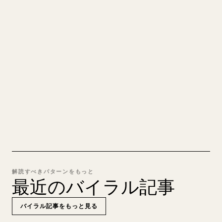
あなたの MARKDOWN をき
れいな 𝕏 記事に
自分の長文を投稿するとき、画像・表・コードブロ
ックを 𝕏 向けに整形するのは手間がかかります。
YouMind は Markdown 全体を、そのまま投稿でき
るきれいな 𝕏 記事に変換します。
MARKDOWN → 𝕏 を試す
解読すべきパターンをもっと
最近のバイラル記事
バイラル記事をもっと見る