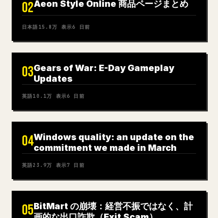
Aeon Style Online 商品ページまとめ
02
日本語
15.8万
表示
6 日前
Gears of War: E-Day Gameplay
03
Updates
英語
10.1万
表示
6 日前
Windows quality: an update on the
04
commitment we made in March
英語
23.9万
表示
7 日前
BitMart の崩壊：経営不振ではなく、計
05
画的な出口詐欺（Exit Scam）