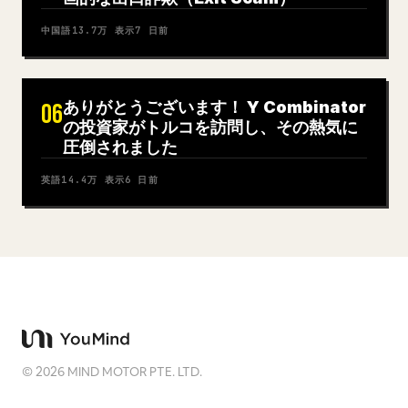
中国語
13.7万
表示
7 日前
ありがとうございます！ Y Combinator
06
の投資家がトルコを訪問し、その熱気に
圧倒されました
英語
14.4万
表示
6 日前
©
2026
MIND MOTOR PTE. LTD.