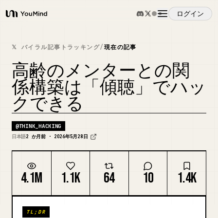
ログイン
YouMind
概要
𝕏 バイラル記事トラッキング
/
現在の記事
高齢のメンターとの関
ユースケース
係構築は「傾聴」でハッ
クできる
スキル
@
THINK_HACKING
プロンプト
日本語
2 か月前 · 2026年5月28日
料金
4.1M
1.1K
64
10
1.4K
ダウンロード
TL;DR