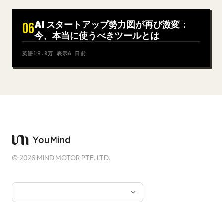
AI スタートアップ勢力図が再び激変：
06
今、本当に使うべきツールとは
英語
19.8万
表示
6 日前
©
2026
MIND MOTOR PTE. LTD.