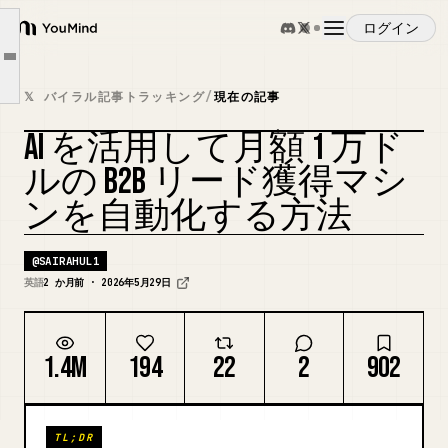
1 つの URL を貼り付けるだけで何が変わるのか
ログイン
パーソナライゼーションの差 — これが実際に返信を得る理由
YouMind
Article outline
これを現実的なものにする数字
概要
𝕏 バイラル記事トラッキング
/
現在の記事
完全なシステムの全体像
AI を活用して月額 1 万ド
実際に誰のためのものか
ユースケース
カバーをリミックス
ルの B2B リード獲得マシ
正直なところ
ンを自動化する方法
スキル
@
SAIRAHUL1
プロンプト
英語
2 か月前 · 2026年5月29日
料金
1.4M
194
22
2
902
ダウンロード
TL;DR