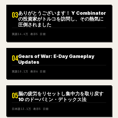
ありがとうございます！ Y Combinator
03
の投資家がトルコを訪問し、その熱気に
圧倒されました
英語
14.4万
表示
5 日前
Gears of War: E-Day Gameplay
04
Updates
英語
10.1万
表示
6 日前
脳の疲労をリセットし集中力を取り戻す
05
10 のドーパミン・デトックス法
日本語
13.1万
表示
5 日前