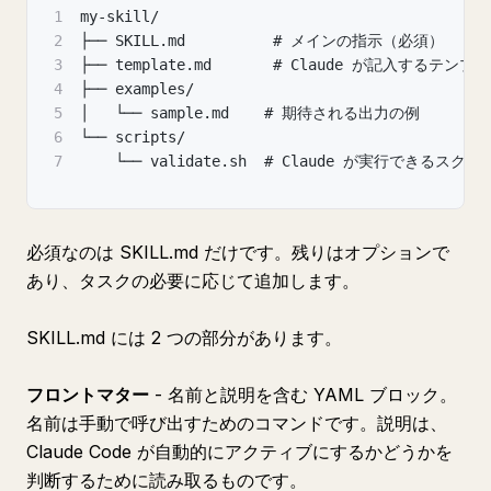
1
my-skill/
2
├── SKILL.md          # メインの指示（必須）
3
├── template.md       # Claude が記入するテンプ
4
├── examples/
5
│   └── sample.md    # 期待される出力の例
6
└── scripts/
7
    └── validate.sh  # Claude が実行できるスクリ
必須なのは SKILL.md だけです。残りはオプションで
あり、タスクの必要に応じて追加します。
SKILL.md には 2 つの部分があります。
フロントマター
- 名前と説明を含む YAML ブロック。
名前は手動で呼び出すためのコマンドです。説明は、
Claude Code が自動的にアクティブにするかどうかを
判断するために読み取るものです。