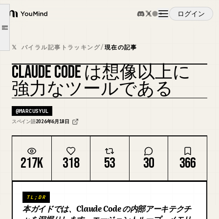
コンテキストとメモリ：Claude Code が覚えていること
ログイン
YouMind
フックとスキル：制御を掌握する
Article outline
1. フック
概要
𝕏 バイラル記事トラッキング
/
現在の記事
2. スキル
CLAUDE CODE は想像以上に
サブエージェント：問題が大きくなったら委任する
ユースケース
カバーをリミックス
強力なツールである
MCP：エージェントと外界を接続する
すべてがどのように連携するか
スキル
@
MARCUSYUL
スペイン語
2026年6月18日
プロンプト
217K
318
53
30
366
料金
TL;DR
ダウンロード
本ガイドでは、Claude Code の内部アーキテクチ