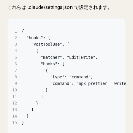
これらは .claude/settings.json で設定されます。
1
{
2
  "hooks": {
3
    "PostToolUse": [
4
      {
5
        "matcher": "Edit|Write",
6
        "hooks": [
7
          {
8
            "type": "command",
9
            "command": "npx prettier --write $
10
          }
11
        ]
12
      }
13
    ]
14
  }
15
}