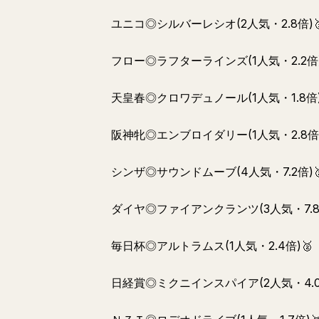
ユニコ◎シルバーレシオ(2人気・2.8倍)
フロー◎ラフターラインズ(1人気・2.2倍)
天皇春◎クロワデュノール(1人気・1.8倍)
阪神牝◎エンブロイダリー(1人気・2.8倍)
シンザ◎サウンドムーブ(4人気・7.2倍)
ダイヤ◎ファイアンクランツ(3人気・7.8倍
毎日杯◎アルトラムス(1人気・2.4倍)🥈
日経賞◎ミクニインスパイア(2人気・4.0