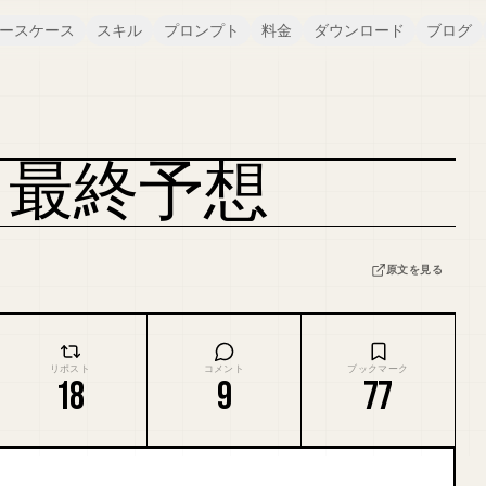
ースケース
スキル
プロンプト
料金
ダウンロード
ブログ
：最終予想
原文を見る
リポスト
コメント
ブックマーク
18
9
77