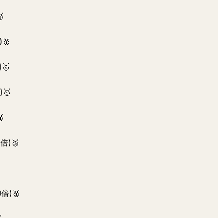

🥇
🥇
🥇

)🥈
倍)🥈