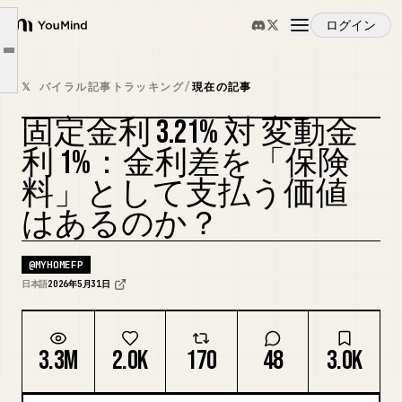
固定と変動の差が、2.2%。
ログイン
YouMind
変動が何%になれば、固定より損になるんでしょうか
Article outline
概要
でも変動を選ぶなら、元利均等の仕組みは知っておいてほしいんです
𝕏 バイラル記事トラッキング
/
現在の記事
では、変動を選ぶときに何をすればいいのか？
固定金利 3.21% 対 変動金
ユースケース
固定を選んでもいい人は、確かにいます
カバーをリミックス
利 1%：金利差を「保険
料」として支払う価値
スキル
はあるのか？
プロンプト
@
MYHOMEFP
日本語
2026年5月31日
料金
3.3M
2.0K
170
48
3.0K
ダウンロード