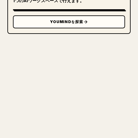
1つのAIワークスペースで行えます。
YOUMINDを探索
クリエイターのために
あなたの MARKDOWN をき
れいな 𝕏 記事に
自分の長文を投稿するとき、画像・表・コードブロ
ックを 𝕏 向けに整形するのは手間がかかります。
YouMind は Markdown 全体を、そのまま投稿でき
るきれいな 𝕏 記事に変換します。