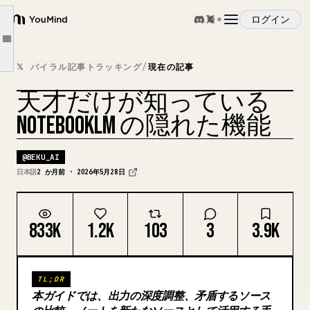
隠し機能③：チャットからStudio機能を直接起動する
ログイン
YouMind
隠し機能④：ソース同士を「対決」させる
Article outline
概要
隠し機能⑤：ノートを「追加ソース」として使い回答精度を上げる
𝕏 バイラル記事トラッキング
/
現在の記事
応用①：カスタムプロンプトで全出力の品質を底上げする
天才だけが知っている
ユースケース
応用②：画像とテキストを混ぜてマニュアルを自動生成する
NOTEBOOKLM の隠れた機能
応用③：相手の思考パターンをソースに入れて提案を最適化する
スキル
まとめ
@
BEKU_AI
日本語
2 か月前 · 2026年5月28日
プロンプト
833K
1.2K
103
3
3.9K
料金
TL;DR
ダウンロード
本ガイドでは、出力の深度調整、矛盾するソース