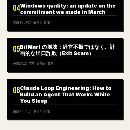
Windows quality: an update on the
04
commitment we made in March
英語
23.9万
表示
6 日前
BitMart の崩壊：経営不振ではなく、計
05
画的な出口詐欺（Exit Scam）
中国語
13.7万
表示
6 日前
Claude Loop Engineering: How to
06
Build an Agent That Works While
You Sleep
英語
20.1万
表示
6 日前