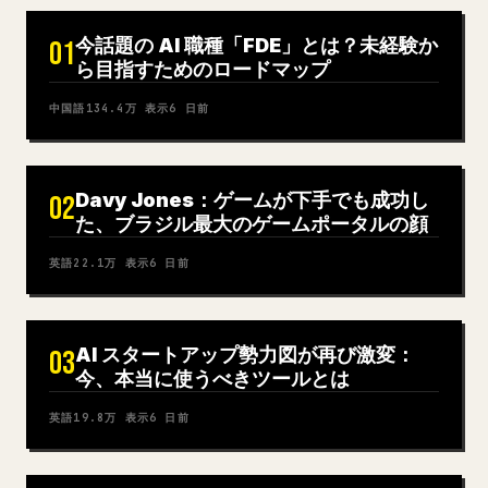
今話題の AI 職種「FDE」とは？未経験か
01
ら目指すためのロードマップ
中国語
134.4万
表示
6 日前
Davy Jones：ゲームが下手でも成功し
02
た、ブラジル最大のゲームポータルの顔
英語
22.1万
表示
6 日前
AI スタートアップ勢力図が再び激変：
03
今、本当に使うべきツールとは
英語
19.8万
表示
6 日前