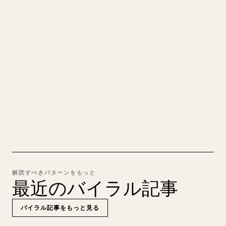
あなたの MARKDOWN をき
れいな 𝕏 記事に
自分の長文を投稿するとき、画像・表・コードブロ
ックを 𝕏 向けに整形するのは手間がかかります。
YouMind は Markdown 全体を、そのまま投稿でき
るきれいな 𝕏 記事に変換します。
MARKDOWN → 𝕏 を試す
解読すべきパターンをもっと
最近のバイラル記事
バイラル記事をもっと見る