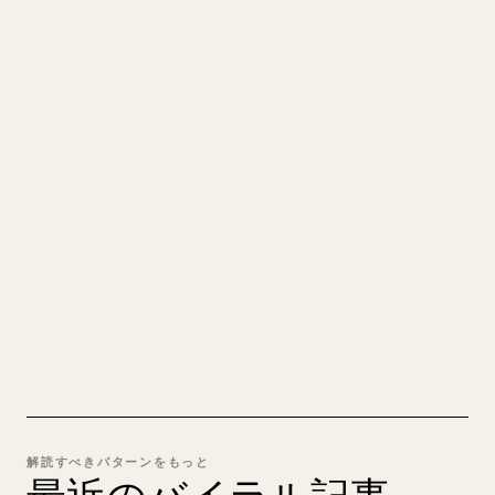
クリエイターのために
あなたの MARKDOWN をき
れいな 𝕏 記事に
自分の長文を投稿するとき、画像・表・コードブロ
ックを 𝕏 向けに整形するのは手間がかかります。
YouMind は Markdown 全体を、そのまま投稿でき
るきれいな 𝕏 記事に変換します。
MARKDOWN → 𝕏 を試す
解読すべきパターンをもっと