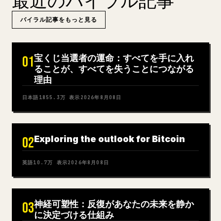
最近のバイラル記事
バイラル記事をもっと見る
宝くじ当選者の運命：すべてを手に入れ
01
ることが、すべてを失うことにつながる
理由
日本語
1855.3万
表示
2026年8月08日
Exploring the outlook for Bitcoin
02
英語
10.7万
表示
2026年8月08日
神経可塑性：反復があなたの未来を静か
03
に決定づける仕組み