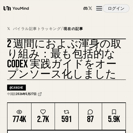
ログイン
YouMind
概要
𝕏 バイラル記事トラッキング
/
現在の記事
2 週間におよぶ渾身の取
ユースケース
カバーをリミックス
り組み：最も包括的な
CODEX 実践ガイドをオー
スキル
プンソース化しました
プロンプト
@
CANGHE
中国語
2026年5月27日
料金
774K
2.7K
591
87
5.9K
ダウンロード