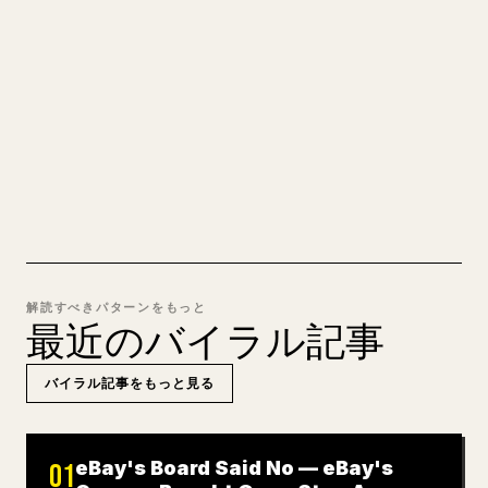
自分の長文を投稿するとき、画像・表・コードブロ
ックを 𝕏 向けに整形するのは手間がかかります。
YouMind は Markdown 全体を、そのまま投稿でき
るきれいな 𝕏 記事に変換します。
MARKDOWN → 𝕏 を試す
解読すべきパターンをもっと
最近のバイラル記事
バイラル記事をもっと見る
eBay's Board Said No — eBay's
01