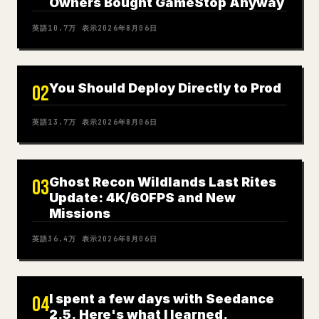
Owners Bought GameStop Anyway
英語
10.7万
表示
2026年8月06日
You Should Deploy Directly to Prod
02
英語
13.7万
表示
2026年8月06日
Ghost Recon Wildlands Last Rites
03
Update: 4K/60FPS and New
Missions
英語
36.4万
表示
2026年8月06日
I spent a few days with Seedance
04
2.5. Here's what I learned.