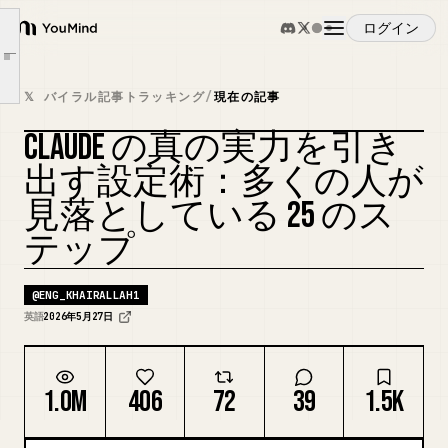
ステップ 1–5: ほとんどの人が飛ばす基礎
ログイン
YouMind
ステップ 6–10: 記憶と一貫性の構築
Article outline
ステップ 11–15: Claude をあなたの世界につなげる
概要
𝕏 バイラル記事トラッキング
/
現在の記事
ステップ 16–20: Claude Desktop と Cowork のインストール
CLAUDE の真の実力を引き
ステップ 21–25: 自動運転システムの構築
ユースケース
カバーをリミックス
ステップ 25 後のあなたの Claude
出す設定術：多くの人が
見落としている 25 のス
スキル
テップ
プロンプト
@
ENG_KHAIRALLAH1
英語
2026年5月27日
料金
1.0M
406
72
39
1.5K
ダウンロード