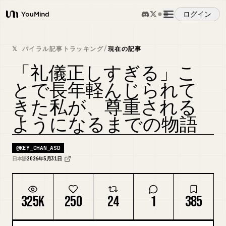
ログイン
YouMind
概要
𝕏 バイラル記事トラッキング
/
現在の記事
「礼儀正しすぎる」こ
ユースケース
とで長年軽んじられて
きた私が、尊重される
スキル
ようになるまでの物語
プロンプト
@
KEY_CHAN_ASD
日本語
2026年5月31日
料金
325K
250
24
1
385
ダウンロード