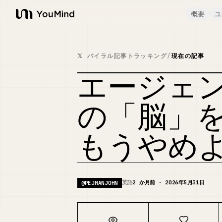
概要
ユ
YouMind
𝕏 バイラル記事トラッキング
/
現在の記事
エージェ
の「脳」
もうやめ
英語
2 か月前 · 2026年5月31日
@
PEJMANJOHN