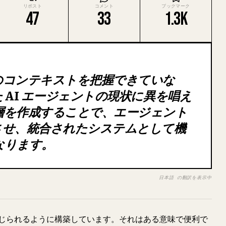
リポスト
コメント
ブックマーク
47
33
1.3K
のコンテキストを把握できていな
 AI エージェントの現状に異を唱え
層を作成することで、エージェント
させ、統合されたシステムとして機
なります。
日本語 の翻訳を表示中
じられるように構築しています。それはある意味で便利で