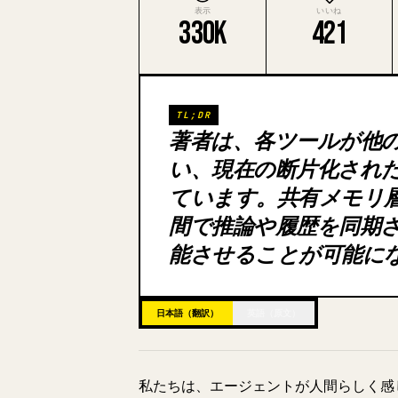
表示
いいね
330K
421
TL;DR
著者は、各ツールが他
い、現在の断片化された
ています。共有メモリ
間で推論や履歴を同期
能させることが可能に
日本語（翻訳）
英語（原文）
私たちは、エージェントが人間らしく感