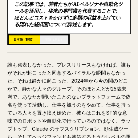
この記事では、若者たちが AI ペルソナや自動化ツ
ブログ
ールを活用し、従来の専門職を代替することで、
ほとんどコストをかけずに多額の収益を上げてい
る隠れた経済圏について詳述します。
更新情報
日本語（翻訳）
英語（原文）
誰も発表しなかった。プレスリリースもなければ、誰も
がそれが起こったと同意するバイラルな瞬間もなかっ
た。それは静かに起こった。2024年から今の間のどこ
かで、静かな人々のグループ、そのほとんどが25歳未
満で、あなたが聞いたことのないプラットフォームで偽
名を使って活動し、仕事を競うのをやめて、仕事を持っ
ている人々を置き換え始めた。彼らはこれをSF的な意
味でのロボットや自動化で行っているのではなく、ラッ
プトップ、Claude のサブスクリプション、顔生成ツー
ル、そしてヘッジファンドも嫉妬するようなレベルの運