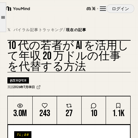
ケース 3: 90日間で48,000ドルを稼ぐ AI インフルエンサー
ログイン
ケース 4: 1.40ドルの生成で築かれた UGC 帝国
YouMind
Article outline
ケース 5: 60万ドルの恐怖を売る19歳
概要
𝕏 バイラル記事トラッキング
/
現在の記事
実際にここで何が起こっているのか
10 代の若者が AI を活用し
パターン
ユースケース
カバーをリミックス
て年収 20 万ドルの仕事
厄介な疑問
を代替する方法
締めくくり
スキル
@
ZERQFER
プロンプト
英語
2026年7月08日
料金
3.0M
243
27
10
1.1K
ダウンロード
TL;DR