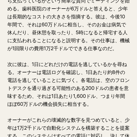
ら支払っているかという簡単な質問でミーティングを始
める。歯科医院のオーナーが6万ドルと答えると、少年
は長期的なコストの大きさを指摘する。彼は、今後10
年間で、それは60万ドルに相当し、そのお金は病気で
休んだり、昼休憩を取ったり、5時になると帰宅する人
に支払われることになると説明する。その仕事は、機械
が1回限りの費用1万2千ドルでできる仕事なのだ。
次に彼は、1日にどれだけの電話を逃しているかを尋ね
る。オーナーは電話ログを確認し、1日あたり約8件の
電話を逃していることに気づく。各電話は、空のフロン
トデスクを通り過ぎる可能性のある200ドルの患者を意
味するため、それは1日あたり1,600ドル、つまり年間
ほぼ60万ドルの機会損失に相当する。
オーナーがこれらの壊滅的な数字を見つめていると、少
年は1万2千ドルで自動化システムを構築することを提案
する。このシステムはすべての電話に対応し、決して休