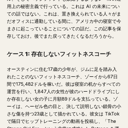
用上の秘密主義で行っている。これは AI の未来につい
ての話ではない。これは、置き換えられている人々がま
だオフィスに通勤している間に、アメリカ中の寝室で今
まさに起こっていることについての話だ。この記事を保
存しておけ。後でまた戻ってきたくなるだろうから。
ケース 1: 存在しないフィットネスコーチ
オースティンに住む17歳の少年が、ジムに足を踏み入
れたことのないフィットネスコーチ、ゾーイから67日
間で175,482ドルを稼いだ。彼は寝室の机からすべての
運営を行い、1,847人の女性が彼のハードドライブにし
か存在しない女の子に月額89ドルを支払っている。ゾ
ーイは、ヘーゼル色の目と、決して説明しない鎖骨の小
さな傷を持つ23歳として描かれている。彼女は TikTok
で隔日でヒップトレーニングの動画を投稿し、「The