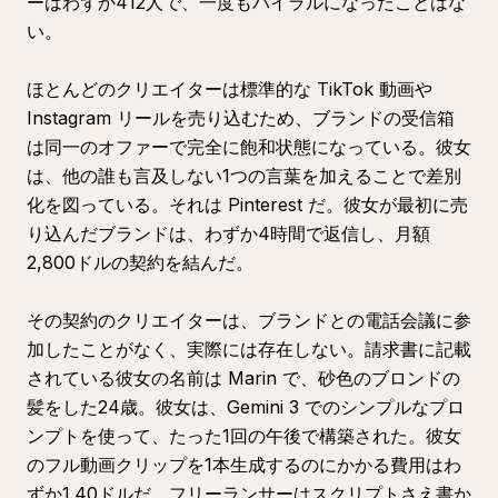
ーはわずか412人で、一度もバイラルになったことはな
い。
ほとんどのクリエイターは標準的な TikTok 動画や
Instagram リールを売り込むため、ブランドの受信箱
は同一のオファーで完全に飽和状態になっている。彼女
は、他の誰も言及しない1つの言葉を加えることで差別
化を図っている。それは Pinterest だ。彼女が最初に売
り込んだブランドは、わずか4時間で返信し、月額
2,800ドルの契約を結んだ。
その契約のクリエイターは、ブランドとの電話会議に参
加したことがなく、実際には存在しない。請求書に記載
されている彼女の名前は Marin で、砂色のブロンドの
髪をした24歳。彼女は、Gemini 3 でのシンプルなプロ
ンプトを使って、たった1回の午後で構築された。彼女
のフル動画クリップを1本生成するのにかかる費用はわ
ずか1.40ドルだ。フリーランサーはスクリプトさえ書か