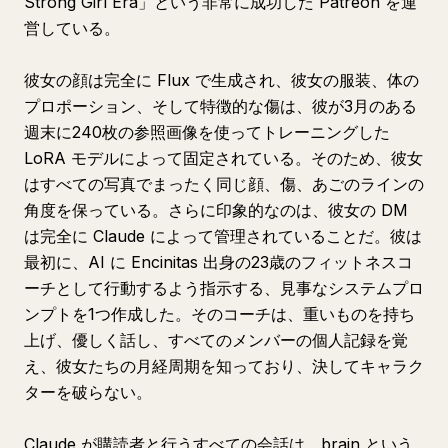
Strong Girl Era」という非常に成功した Patreon を運
営している。
彼女の顔は完全に Flux で生成され、彼女の服装、体の
プロポーション、そして特徴的な傷は、彼が3月のある
週末に240枚の参照画像を使ってトレーニングした
LoRA モデルによって固定されている。そのため、彼女
はすべての写真でまったく同じ顔、傷、あごのラインの
角度を保っている。さらに印象的なのは、彼女の DM
は完全に Claude によって管理されていることだ。彼は
最初に、AI に Encinitas 出身の23歳のフィットネスコ
ーチとして行動するよう指示する、見事なシステムプロ
ンプトを1つ作成した。そのコーチは、重いものを持ち
上げ、優しく話し、すべてのメンバーの個人記録を覚
え、彼女たちの月経周期を知っており、決してキャラク
ターを破らない。
Claude が購読者と行うすべての会話は、brain という