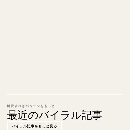
あなたの MARKDOWN をき
れいな 𝕏 記事に
自分の長文を投稿するとき、画像・表・コードブロ
ックを 𝕏 向けに整形するのは手間がかかります。
YouMind は Markdown 全体を、そのまま投稿でき
るきれいな 𝕏 記事に変換します。
MARKDOWN → 𝕏 を試す
解読すべきパターンをもっと
最近のバイラル記事
バイラル記事をもっと見る