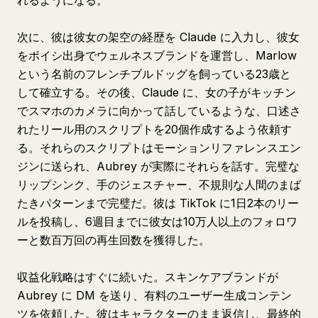
れるようになる。
次に、彼は彼女の架空の経歴を Claude に入力し、彼女
をボイシ出身でウェルネスブランドを運営し、Marlow
という名前のフレンチブルドッグを飼っている23歳と
して確立する。その後、Claude に、女の子がキッチン
でスマホのカメラに向かって話しているような、口述さ
れたリール用のスクリプトを20個作成するよう依頼す
る。それらのスクリプトはモーションリファレンスエン
ジンに送られ、Aubrey が実際にそれらを話す。完璧な
リップシンク、手のジェスチャー、不規則な人間のまば
たきパターンまで完璧だ。彼は TikTok に1日2本のリー
ルを投稿し、6週目までに彼女は10万人以上のフォロワ
ーと数百万回の再生回数を獲得した。
収益化戦略はすぐに続いた。スキンケアブランドが
Aubrey に DM を送り、有料のユーザー生成コンテン
ツを依頼した。彼はキャラクターのまま返信し、最終的