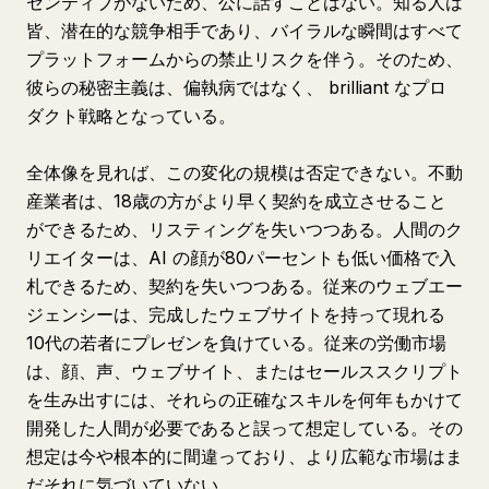
センティブがないため、公に話すことはない。知る人は
皆、潜在的な競争相手であり、バイラルな瞬間はすべて
プラットフォームからの禁止リスクを伴う。そのため、
彼らの秘密主義は、偏執病ではなく、 brilliant なプロ
ダクト戦略となっている。
全体像を見れば、この変化の規模は否定できない。不動
産業者は、18歳の方がより早く契約を成立させること
ができるため、リスティングを失いつつある。人間のク
リエイターは、AI の顔が80パーセントも低い価格で入
札できるため、契約を失いつつある。従来のウェブエー
ジェンシーは、完成したウェブサイトを持って現れる
10代の若者にプレゼンを負けている。従来の労働市場
は、顔、声、ウェブサイト、またはセールススクリプト
を生み出すには、それらの正確なスキルを何年もかけて
開発した人間が必要であると誤って想定している。その
想定は今や根本的に間違っており、より広範な市場はま
だそれに気づいていない。