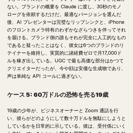
ない。ブランドの概要を Claude に渡し、30秒のモノ
ローグを依頼するだけだ。最適なバージョンを選んだ
後、AI プレゼンターは完璧なリップシンクと、iPhone
のフロントカメラ特有のわずかなざらつきを伴ってそれ
を届ける。ブランド側の誰もそれが完全に人工的なもの
であると疑ったことはなく、彼女は6つのブランドのリ
テイナーを維持し、実質的に諸経費ゼロで月17,000ド
ルを稼ぎ出している。UGC で最も高価な部分はかつて
クリエイターだったが、今や顔は安価な生成物であり、
声は単純な API コールに過ぎない。
ケース 5: 60万ドルの恐怖を売る19歳
19歳の少年が、ビジネスオーナーと Zoom 通話を行
い、彼らがどのようにして数十万ドルを無駄にしようと
しているかを日常的に示している。彼は、受付係にいく